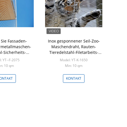
 Sie Fassaden-
Inox gesponnener Seil-Zoo-
Rauten-Form-
rmetallmaschen-
Maschendraht, Rauten-
die Inter
l-Sicherheits-
Tieredelstahl-Filetarbeits-
Material 
hüllung
Masche
7x7/7
: YT--F-2075
Model: YT-K-1650
Model
n: 10 qm
Min: 10 qm
Mi
ONTAKT
KONTAKT
K