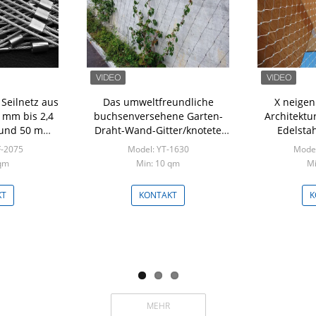
Seilnetz aus
Das umweltfreundliche
X neigen
6 mm bis 2,4
buchsenversehene Garten-
Architektu
 und 50 mm
Draht-Wand-Gitter/knotete
Edelstah
h Eye Size
anti- ätzende Masche
Um
F-2075
Model: YT-1630
Model
 qm
Min: 10 qm
Mi
KT
KONTAKT
K
MEHR