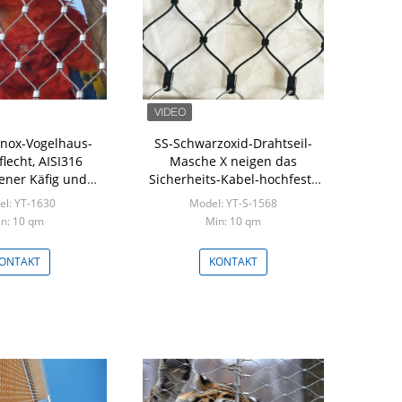
 Inox-Vogelhaus-
SS-Schwarzoxid-Drahtseil-
Flexschro
lecht, AISI316
Masche X neigen das
Drahtgefle
ner Käfig und
Sicherheits-Kabel-hochfeste
Maschendraht
s-Maschendraht
Fechten
l: YT-1630
Model: YT-S-1568
Mode
n: 10 qm
Min: 10 qm
Mi
ONTAKT
KONTAKT
K