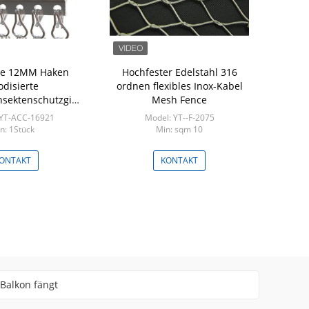
de 12MM Haken
Hochfester Edelstahl 316
Drahtsei
odisierte
ordnen flexibles Inox-Kabel
Edelstah
sektenschutzgitter-
Mesh Fence
Masche
 YT-ACC-16921
Model: YT--F-2075
Model
n: 1Stück
Min: sqm 10
Mi
ONTAKT
KONTAKT
K