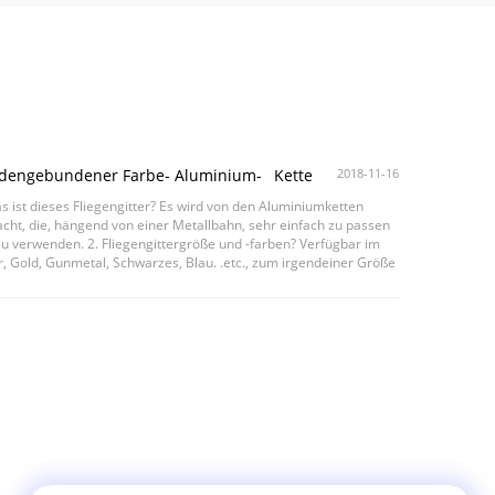
dengebundener Farbe- Aluminium- Kette
2018-11-16
hangtür Fliege Schirm
s ist dieses Fliegengitter? Es wird von den Aluminiumketten
ht, die, hängend von einer Metallbahn, sehr einfach zu passen
u verwenden. 2. Fliegengittergröße und -farben? Verfügbar im
r, Gold, Gunmetal, Schwarzes, Blau. .etc., zum irgendeiner Größe
u 100cm durch 200+cm weit ...