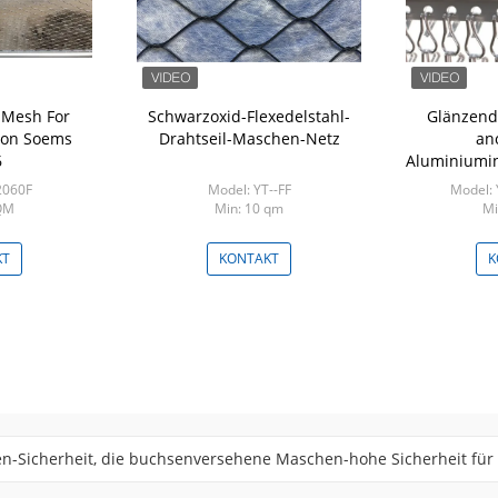
 Mesh For
Schwarzoxid-Flexedelstahl-
Glänzen
ion Soems
Drahtseil-Maschen-Netz
an
6
Aluminiumin
2060F
Model: YT--FF
Model:
QM
Min: 10 qm
Mi
KT
KONTAKT
K
il-Betriebsgitter, Anlage, die grüne Wand-Masche klettert