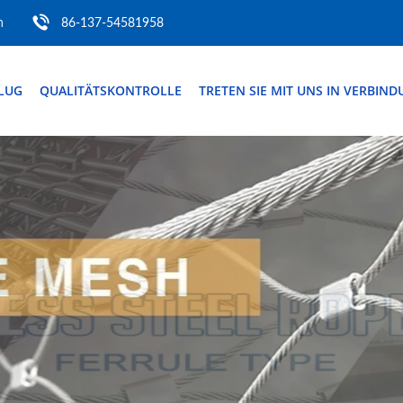
m
86-137-54581958
FLUG
QUALITÄTSKONTROLLE
TRETEN SIE MIT UNS IN VERBIN