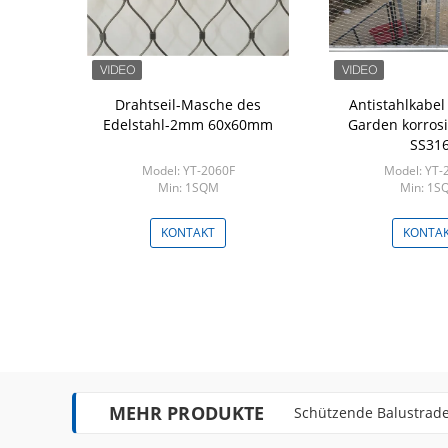
lstahl 316
Drahtseil-Masche des
Antistahlkabel
s Inox-Kabel
Edelstahl-2mm 60x60mm
Garden korros
ence
SS31
-F-2075
Model: YT-2060F
Model: YT-
m 10
Min: 1SQM
Min: 1S
KT
KONTAKT
KONTA
MEHR PRODUKTE
Flexibles Inox-Drahtse