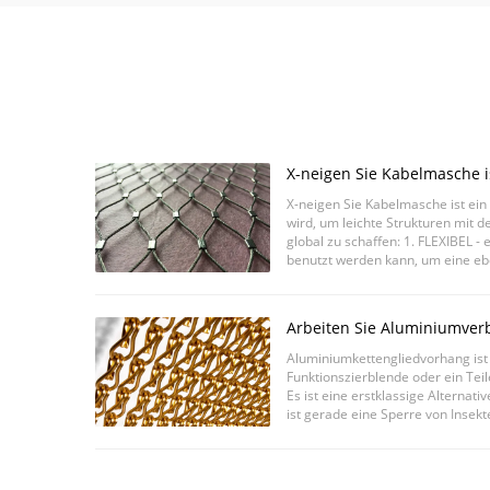
X-neigen Sie Kabelmasche i
Material, das benutzt wird,
X-neigen Sie Kabelmasche ist ein
schaffen
wird, um leichte Strukturen mit d
global zu schaffen: 1. FLEXIBEL - 
benutzt werden kann, um eine eb
dreidimensionale Formen gespann
Arbeiten Sie Aluminiumv
Vorhang für Wand-Dekorat
Aluminiumkettengliedvorhang ist
Funktionszierblende oder ein Tei
Es ist eine erstklassige Alternati
ist gerade eine Sperre von Insekt
andere Fluginsekten anstelle der .