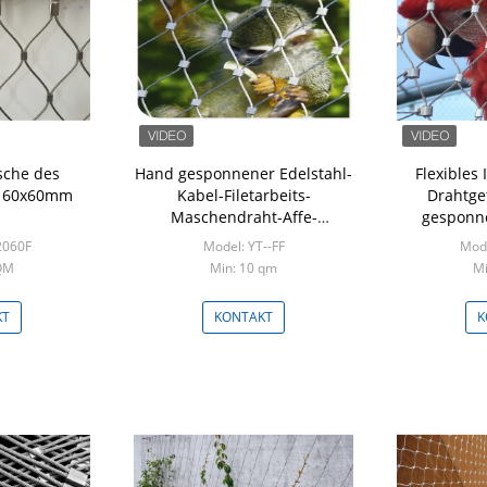
sche des
Hand gesponnener Edelstahl-
Flexibles
m 60x60mm
Kabel-Filetarbeits-
Drahtgef
Maschendraht-Affe-
gesponne
Einschließung SGS bestätigt
Vogelhau
2060F
Model: YT--FF
Mode
QM
Min: 10 qm
Mi
KT
KONTAKT
K