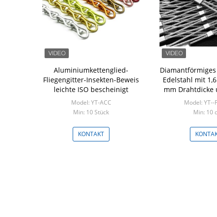
Aluminiumkettenglied-
Diamantförmiges 
Fliegengitter-Insekten-Beweis
Edelstahl mit 1,
leichte ISO bescheinigt
mm Drahtdicke
bis 100 mm Mes
Model: YT-ACC
Model: YT--
Min: 10 Stück
Min: 10
KONTAKT
KONTA