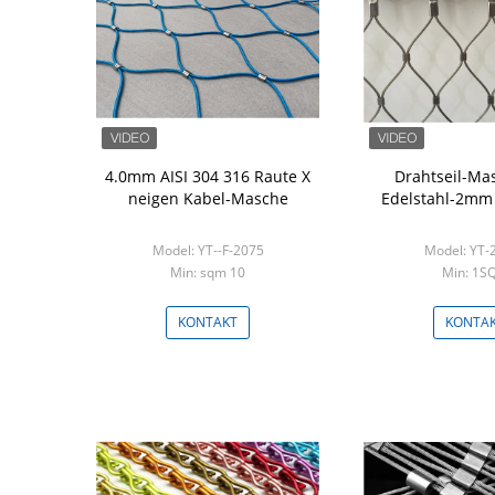
4.0mm AISI 304 316 Raute X
Drahtseil-Ma
neigen Kabel-Masche
Edelstahl-2m
Model: YT--F-2075
Model: YT-
Min: sqm 10
Min: 1S
KONTAKT
KONTA