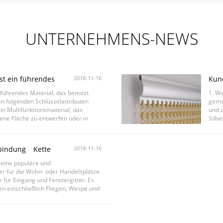
UNTERNEHMENS-NEWS
st ein führendes
2018-11-16
Kun
 um leichte Strukturen zu
Vor
 führendes Material, das benutzt
1. Wa
en folgenden Schlüsselattributen
gemac
ein Multifunktionsmaterial, das
und z
ene Fläche zu entwerfen oder in
Silbe
t werden ...
bis z
erbindung Kette
2018-11-16
ion um
 eine populäre und
ler für die Wohn- oder Handelsplätze.
ve für Eingang und Fenstergitter. Es
en einschließlich Fliegen, Wespe und
..