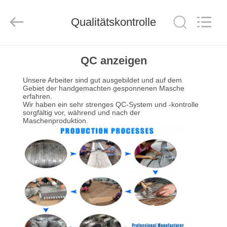
Yuntong
Metal
Wire
Mesh
Qualitätskontrolle
Co.,Ltd.
All
Rights
Reserved.
HAUS
QC anzeigen
Unsere Arbeiter sind gut ausgebildet und auf dem
PRODUKTE
Gebiet der handgemachten gesponnenen Masche
erfahren.
Wir haben ein sehr strenges QC-System und -kontrolle
sorgfältig vor, während und nach der
ÜBER
Maschenproduktion.
UNS
FABRIK-
AUSFLUG
QUALITÄTSKONTROLLE