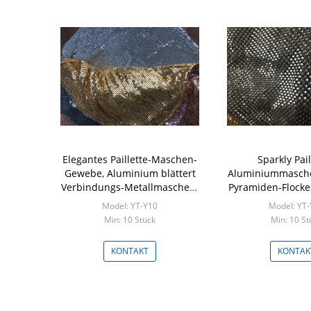
Elegantes Paillette-Maschen-
Sparkly Pail
Gewebe, Aluminium blättert
Aluminiummasch
Verbindungs-Metallmaschen-
Pyramiden-Flock
Gewebe ab
für Kle
Model: YT-Y10
Model: YT
Min: 10 Stück
Min: 10 St
KONTAKT
KONTAK