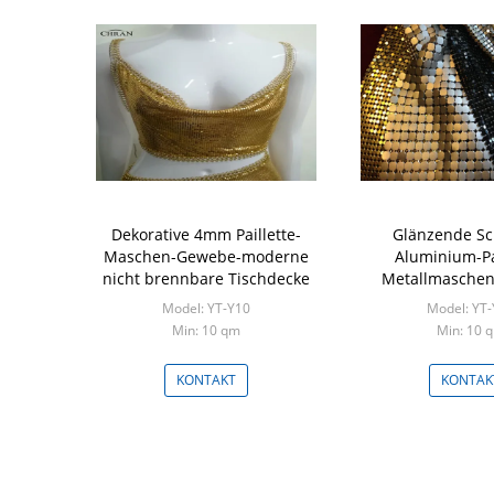
Dekorative 4mm Paillette-
Glänzende Sc
Maschen-Gewebe-moderne
Aluminium-Pai
nicht brennbare Tischdecke
Metallmasche
1.5x0.45m ei
Model: YT-Y10
Model: YT
säuber
Min: 10 qm
Min: 10 
KONTAKT
KONTAK