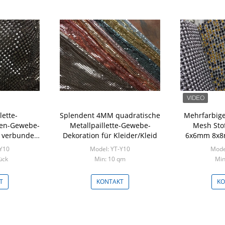
lette-
Splendent 4MM quadratische
Mehrfarbige
en-Gewebe-
Metallpaillette-Gewebe-
Mesh Sto
e verbunden
Dekoration für Kleider/Kleid
6x6mm 8x8m
id
für Kleidun
-Y10
Model: YT-Y10
Mode
ück
Min: 10 qm
Min
T
KONTAKT
KO