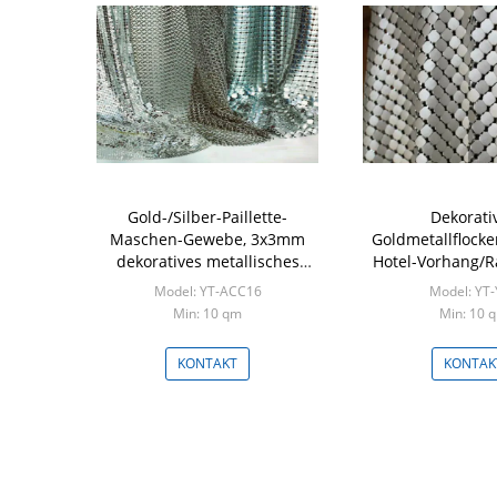
Gold-/Silber-Paillette-
Dekorati
Maschen-Gewebe, 3x3mm
Goldmetallflock
dekoratives metallisches
Hotel-Vorhang/R
Maschen-Gewebe für
CER bestä
Model: YT-ACC16
Model: YT
Tischdecke
Min: 10 qm
Min: 10 
KONTAKT
KONTAK