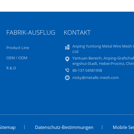
FABRIK-AUSFLUG
KONTAKT
Anping Yuntong Metal Wire Mesh C
Product Line
Ltd
OEM / ODM
Yantuan-Bereich, Anping-Grafschaf
engshui-Stadt, Hebei-Provinz, Chi
R & D
86-137-54581958
nicky@metallic-mesh.com
Sitemap
Datenschutz-Bestimmungen
Mobile Sei