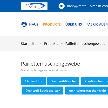
nicky@metallic-mesh.co
HAUS
PRODUKTE
ÜBER UNS
FABRIK-AUS
Startseite
Produkte
Paillettemaschengewebe
Paillettemaschengewebe
Metallpaillettegewebe Produktmarkt
Alle Produkte
Drahtseil-Masche
Zoo-Maschendr
Drahtseil-Betriebsgitter
Architekturmaschendraht