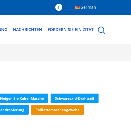
German
DUNG
NACHRICHTEN
FORDERN SIE EIN ZITAT
 Neigen Sie Kabel-Masche
Schwarzoxid-Drahtseil
lendrapierung
Paillettemaschengewebe