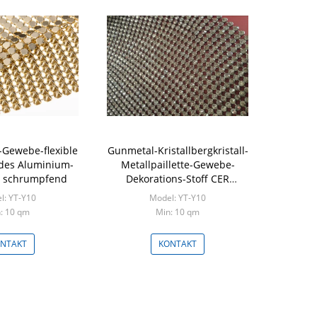
e-Gewebe-flexible
Gunmetal-Kristallbergkristall-
des Aluminium-
Metallpaillette-Gewebe-
 schrumpfend
Dekorations-Stoff CER
genehmigt
l: YT-Y10
Model: YT-Y10
: 10 qm
Min: 10 qm
NTAKT
KONTAKT