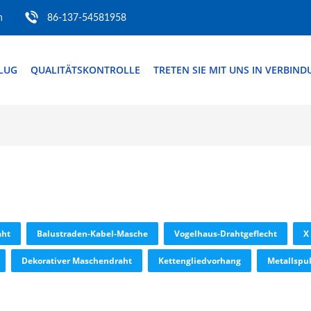
m
86-137-54581958
FLUG
QUALITÄTSKONTROLLE
TRETEN SIE MIT UNS IN VERBIN
aht
Balustraden-Kabel-Masche
Vogelhaus-Drahtgeflecht
X
Dekorativer Maschendraht
Kettengliedvorhang
Metallspu