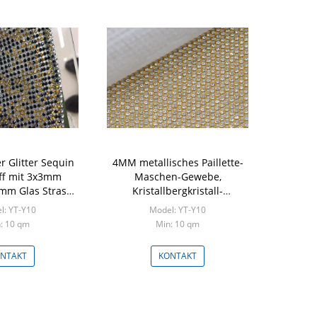
r Glitter Sequin
4MM metallisches Paillette-
ff mit 3x3mm
Maschen-Gewebe,
m Glas Strass
Kristallbergkristall-
g und Bekleidung
Dekorations-Metallflocken-
l: YT-Y10
Model: YT-Y10
Gewebe
: 10 qm
Min: 10 qm
NTAKT
KONTAKT