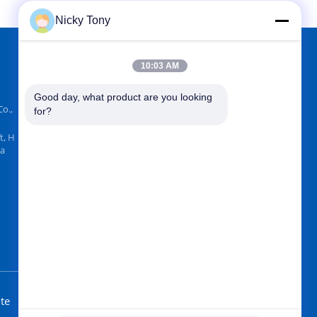
Nicky Tony
10:03 AM
FINDEN SIE UNS AUF
Good day, what product are you looking 
o.,
for?
t, H
na
Senden Sie
te