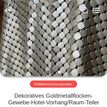
Yuntong
Metal
Wire
Mesh
Co.,Ltd.
All
Rights
Reserved.
HAUS
PRODUKTE
ÜBER
UNS
FABRIK-
AUSFLUG
Paillettemaschengewebe
Dekoratives Goldmetallflocken-
QUALITÄTSKONTROLLE
Gewebe-Hotel-Vorhang/Raum-Teiler