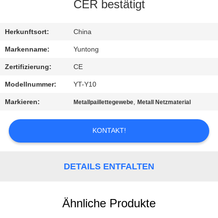
CER bestätigt
TRETEN
SIE
Herkunftsort:
China
MIT
Markenname:
Yuntong
UNS
Zertifizierung:
CE
IN
Modellnummer:
YT-Y10
VERBINDUNG
Markieren:
,
Metallpaillettegewebe
Metall Netzmaterial
NACHRICHTEN
KONTAKT!
FORDERN
DETAILS ENTFALTEN
SIE EIN
ZITAT
Ähnliche Produkte