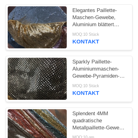
SITEMAP
Elegantes Paillette-
Maschen-Gewebe,
DATENSCHUTZRICHTLINIE
Aluminium blättert
Verbindungs-
MOQ:10 Stück
Metallmaschen-
KONTAKT
Gewebe ab
Sparkly Paillette-
Aluminiummaschen-
Gewebe-Pyramiden-
Flocke verbunden für
MOQ:10 Stück
Kleid
KONTAKT
Splendent 4MM
quadratische
Metallpaillette-Gewebe-
Dekoration für
MOQ:10 qm