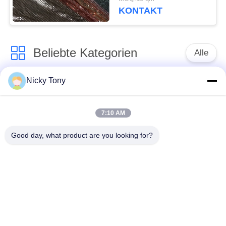
Kleider/Kleid
KONTAKT
Beliebte Kategorien
Alle
Nicky Tony
Drahtseil-Masche
Zoo-Maschendraht
7:10 AM
Balustraden-Kabel-
Vogelhaus-
Masche
Drahtgeflecht
Good day, what product are you looking for?
X neigen Sie Kabel-
Schwarzoxid-
Masche
Drahtseil
Drahtseil-
Architekturmaschendraht
Betriebsgitter