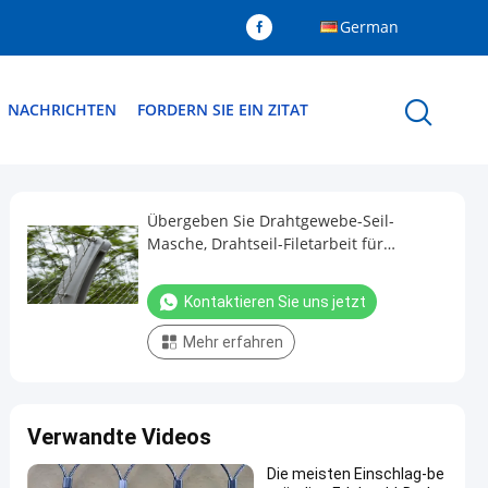
German
NACHRICHTEN
FORDERN SIE EIN ZITAT
Übergeben Sie Drahtgewebe-Seil-
Masche, Drahtseil-Filetarbeit für
Garten/Haupt nach Maß
Kontaktieren Sie uns jetzt
Mehr erfahren
Verwandte Videos
Die meisten Einschlag-be