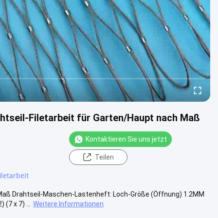
tseil-Filetarbeit für Garten/Haupt nach Maß
Kontaktieren Sie uns jetzt
Teilen
iletarbeit
 Maß Drahtseil-Maschen-Lastenheft: Loch-Größe (Öffnung) 1.2MM
(7 x 7) ...
Weitere Informationen