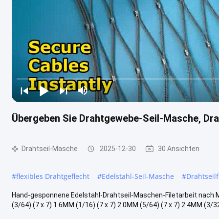
Übergeben Sie Drahtgewebe-Seil-Masche, Drah
Drahtseil-Masche
2025-12-30
30 Ansichten
#
flexibles Drahtgeflecht
#
Edelstahl-Seil-Masche
#
Drahtseilf
Hand-gesponnene Edelstahl-Drahtseil-Maschen-Filetarbeit nach
(3/64) (7 x 7) 1.6MM (1/16) (7 x 7) 2.0MM (5/64) (7 x 7) 2.4MM (3/32) 