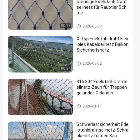
ständige Edelstahl-Draht
seilnetz für Raubtier Sch
utz
Drahtseil-Masche
00:13
2026-03-02
X-Typ Edelstahldraht Flex
ibles Kabelseilnetz Balkon
Sicherheitsnetz
Drahtseil-Masche
2026-03-02
00:34
316 304 Edelstahl-Drahts
eilnetz-Zaun für Treppen
geländer-Geländer
Drahtseil-Masche
2026-01-11
00:25
Schwerlastsicherheit Ede
lstahldrahtseilnetz-Schra
nkenetz für den Bau