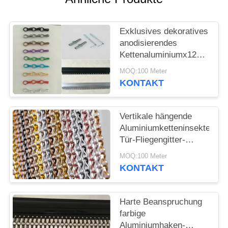
SITEMAP
Exklusives dekoratives
DATENSCHUTZRICHTLINIE
anodisierendes
Kettenaluminiumx12
des tür-Fliegengitters
MOQ:100 Meter
24 x 8mm
KONTAKT
Vertikale hängende
Aluminiumketteninsekten-
Tür-Fliegengitter-
Vorhang-Anodisierung
MOQ:100 Meter
beendet
KONTAKT
Harte Beanspruchung
farbige
Aluminiumhaken-