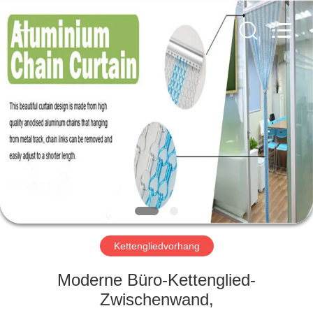
Yuntong
Metal
Wire
Mesh
Co.,Ltd.
All
Rights
Reserved.
HAUS
PRODUKTE
ÜBER
UNS
FABRIK-
AUSFLUG
Kettengliedvorhang
Moderne Büro-Kettenglied-
QUALITÄTSKONTROLLE
Zwischenwand,