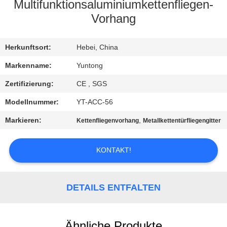
Multifunktionsaluminiumkettenfliegen-
TRETEN
Vorhang
SIE
Herkunftsort:
Hebei, China
MIT
UNS
Markenname:
Yuntong
IN
Zertifizierung:
CE , SGS
VERBINDUNG
Modellnummer:
YT-ACC-56
Markieren:
,
Kettenfliegenvorhang
Metallkettentürfliegengitter
NACHRICHTEN
KONTAKT!
FORDERN
SIE EIN
DETAILS ENTFALTEN
ZITAT
Ähnliche Produkte