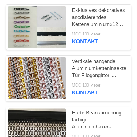
SITEMAP
Exklusives dekoratives
anodisierendes
DATENSCHUTZRICHTLINIE
Kettenaluminiumx12
des tür-Fliegengitters
MOQ:100 Meter
24 x 8mm
KONTAKT
Vertikale hängende
Aluminiumketteninsekten-
Tür-Fliegengitter-
Vorhang-Anodisierung
MOQ:100 Meter
beendet
KONTAKT
Harte Beanspruchung
farbige
Aluminiumhaken-
Kettenglied Vorhang-,
MOQ:100 Meter