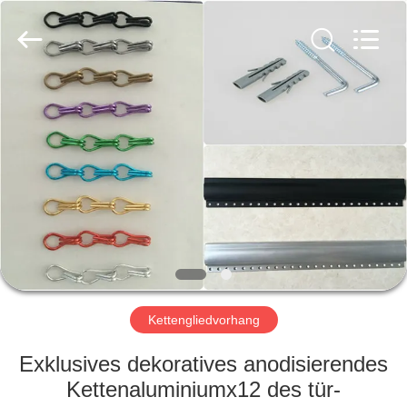
Yuntong
Metal
Wire
Mesh
Co.,Ltd.
All
Rights
Reserved.
HAUS
PRODUKTE
ÜBER
UNS
FABRIK-
AUSFLUG
Kettengliedvorhang
Exklusives dekoratives anodisierendes
QUALITÄTSKONTROLLE
Kettenaluminiumx12 des tür-