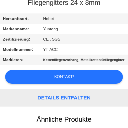
Fliegengitters 24 x 8mm
TRETEN
SIE
Herkunftsort:
Hebei
MIT
Markenname:
Yuntong
UNS
Zertifizierung:
CE , SGS
IN
Modellnummer:
YT-ACC
VERBINDUNG
Markieren:
,
Kettenfliegenvorhang
Metallkettentürfliegengitter
NACHRICHTEN
KONTAKT!
FORDERN
DETAILS ENTFALTEN
SIE EIN
ZITAT
Ähnliche Produkte