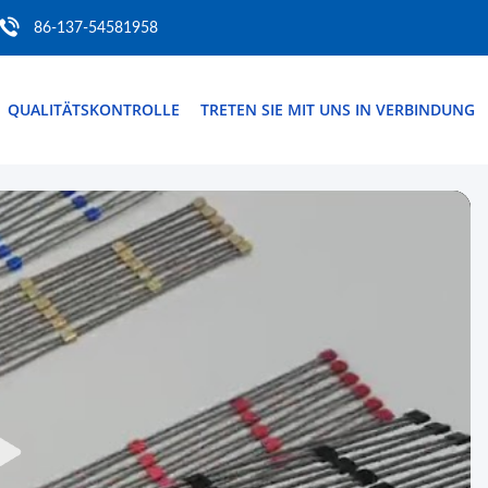
86-137-54581958
QUALITÄTSKONTROLLE
TRETEN SIE MIT UNS IN VERBINDUNG