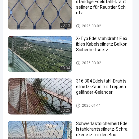
ständige Edelstahl-Draht
seilnetz für Raubtier Sch
utz
Drahtseil-Masche
00:13
2026-03-02
X-Typ Edelstahldraht Flex
ibles Kabelseilnetz Balkon
Sicherheitsnetz
Drahtseil-Masche
2026-03-02
00:34
316 304 Edelstahl-Drahts
eilnetz-Zaun für Treppen
geländer-Geländer
Drahtseil-Masche
2026-01-11
00:25
Schwerlastsicherheit Ede
lstahldrahtseilnetz-Schra
nkenetz für den Bau