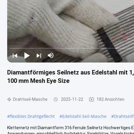
Diamantförmiges Seilnetz aus Edelstahl mit 
100 mm Mesh Eye Size
Drahtseil-Masche
2025-11-22
182 Ansichten
#
flexibles Drahtgeflecht
#
Edelstahl-Seil-Masche
#
Drahtseilf
Kletternetz mit Diamantform 316 Ferrule Seilnetz Hochwertiges E
Anwendungen, einschließlich Architektur, Spielplätze, Vogelstöcke 