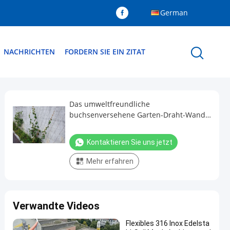
German
NACHRICHTEN
FORDERN SIE EIN ZITAT
Das umweltfreundliche
buchsenversehene Garten-Draht-Wand-
Gitter/knotete anti- ätzende Masche
Kontaktieren Sie uns jetzt
Mehr erfahren
Verwandte Videos
Flexibles 316 Inox Edelsta