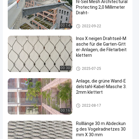
hl-Seil Mesh Architectural
Protecting 2,0 Millimeter
Draht-
Architekturmaschendraht
00:14
2022-09-22
Inox X neigen Drahtseil-M
asche für die Garten-Gitt
er-Anlagen, die Filetarbeit
klettern
Drahtseil-Betriebsgitter
00:30
2025-07-25
Anlage, die grüne Wand-E
delstahl-Kabel-Masche 3.
2mm klettert
Drahtseil-Betriebsgitter
2022-08-17
00:16
Rolllänge 30 m Abdeckun
g des Vogelradnetzes 30
mm X 30 mm