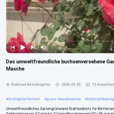
Das umweltfreundliche buchsenversehene Gar
Masche
Drahtseil-Betriebsgitter
2026-03-30
13 Ansichten
#
Drahtgitterfechten
#
grüne Wandmasche
#
Edelstahlkabelg
Umweltfreundliches Gartengrünwand-Drahtseilnetz für Kletterrank
Seildurchmesser 2,0 mm bis 3,2 mm Maschenweite 50 x 86 mm bis