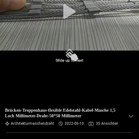
TRETEN
SIE
MIT
UNS
IN
VERBINDUNG
NACHRICHTEN
FORDERN
SIE EIN
Brücken-Treppenhaus-flexible Edelstahl-Kabel-Masche 1,5
Loch Millimeter-Draht-50*50 Millimeter
ZITAT
Architekturmaschendraht
2022-06-10
35 Ansichten