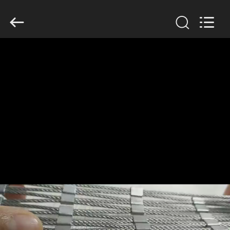
Yuntong
Metal
Wire
Mesh
Co.,Ltd.
All
Rights
Reserved.
HAUS
PRODUKTE
ÜBER
UNS
FABRIK-
AUSFLUG
QUALITÄTSKONTROLLE