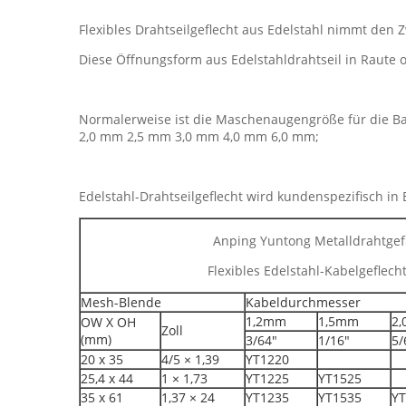
Flexibles Drahtseilgeflecht aus Edelstahl nimmt den 
Diese Öffnungsform aus Edelstahldrahtseil in Raute
Normalerweise ist die Maschenaugengröße für die 
2,0 mm 2,5 mm 3,0 mm 4,0 mm 6,0 mm;
Edelstahl-Drahtseilgeflecht wird kundenspezifisch in
Anping Yuntong Metalldrahtgefl
Flexibles Edelstahl-Kabelgeflecht
Mesh-Blende
Kabeldurchmesser
1,2mm
1,5mm
2
OW X OH
Zoll
(mm)
3/64"
1/16"
5/
20 x 35
4/5 × 1,39
YT1220
25,4 x 44
1 × 1,73
YT1225
YT1525
35 x 61
1,37 × 24
YT1235
YT1535
YT