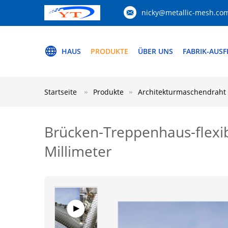
nicky@metallic-mesh.co
HAUS
PRODUKTE
ÜBER UNS
FABRIK-AUS
Startseite
Produkte
Architekturmaschendraht
Brücken-Treppenhaus-flexib
Millimeter