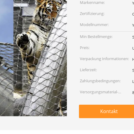
Markenname:
Zertifizierung:
Modellnummer:
Min Bestellmenge:
Preis:
Verpackung Informationen:
Lieferzeit:
5
Zahlungsbedingungen:
Versorgungsmaterial-
Fähigkeit:
Kontakt