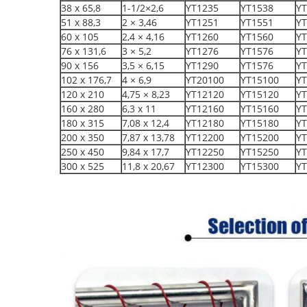
38 x 65,8
1-1/2×2,6
YT1235
YT1538
YT
51 x 88,3
2 × 3,46
YT1251
YT1551
YT
60 x 105
2,4 × 4,16
YT1260
YT1560
YT
76 x 131,6
3 × 5,2
YT1276
YT1576
YT
90 x 156
3,5 × 6,15
YT1290
YT1576
YT
102 x 176,7
4 × 6,9
YT20100
YT15100
YT
120 x 210
4,75 × 8,23
YT12120
YT15120
YT
160 x 280
6,3 x 11
YT12160
YT15160
YT
180 x 315
7,08 x 12,4
YT12180
YT15180
YT
200 x 350
7,87 x 13,78
YT12200
YT15200
YT
250 x 450
9,84 x 17,7
YT12250
YT15250
YT
300 x 525
11,8 x 20,67
YT12300
YT15300
YT