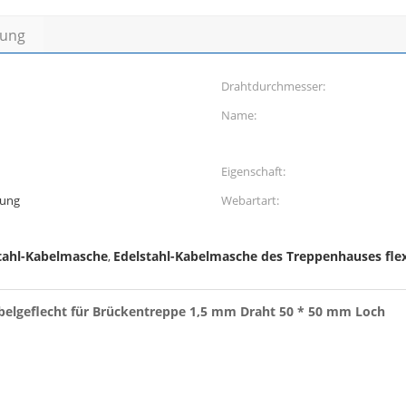
bung
Drahtdurchmesser:
Name:
Eigenschaft:
rung
Webartart:
stahl-Kabelmasche
Edelstahl-Kabelmasche des Treppenhauses flex
,
Kabelgeflecht für Brückentreppe 1,5 mm Draht 50 * 50 mm Loch