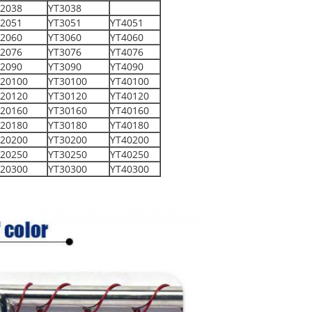
2038
YT3038
2051
YT3051
YT4051
2060
YT3060
YT4060
2076
YT3076
YT4076
2090
YT3090
YT4090
20100
YT30100
YT40100
20120
YT30120
YT40120
20160
YT30160
YT40160
20180
YT30180
YT40180
20200
YT30200
YT40200
20250
YT30250
YT40250
20300
YT30300
YT40300