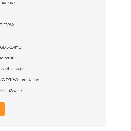
YUNTONG
CE
YT-F3080
5
USD 5-25/m2
Holzetui
-8 Arbeitstage
L/C, T/T, Western Union
8000m2/week