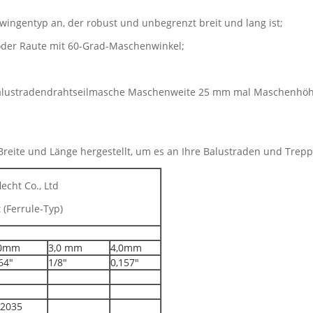
Zwingentyp an, der robust und unbegrenzt breit und lang ist;
 oder Raute mit 60-Grad-Maschenwinkel;
Balustradendrahtseilmasche Maschenweite 25 mm mal Maschenhö
 Breite und Länge hergestellt, um es an Ihre Balustraden und Tre
echt Co., Ltd
 (Ferrule-Typ)
,0mm
3,0 mm
4,0mm
64"
1/8"
0,157"
2035