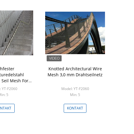
hfester
Knotted Architectural Wire
turedelstahl
Mesh 3,0 mm Drahtseilnetz
 Seil Mesh For
And Bridge
: YT-F2060
Model: YT-F2060
in: 5
Min: 5
NTAKT
KONTAKT