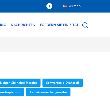
German
DUNG
NACHRICHTEN
FORDERN SIE EIN ZITAT
 Neigen Sie Kabel-Masche
Schwarzoxid-Drahtseil
lendrapierung
Paillettemaschengewebe