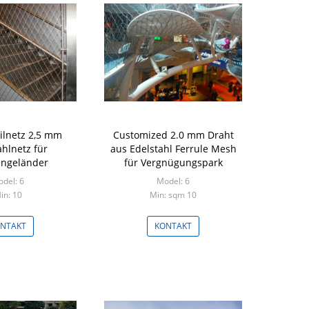
eilnetz 2,5 mm
Customized 2.0 mm Draht
ahlnetz für
aus Edelstahl Ferrule Mesh
ngeländer
für Vergnügungspark
del: 6
Model: 6
in: 10
Min: sqm 10
NTAKT
KONTAKT