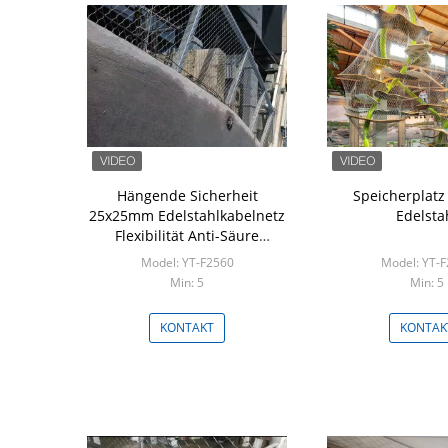
Hängende Sicherheit
Speicherplatz
25x25mm Edelstahlkabelnetz
Edelsta
Flexibilität Anti-Säure
angepasst
Model: YT-F2560
Model: YT-
Min: 5
Min: 5
KONTAKT
KONTAK