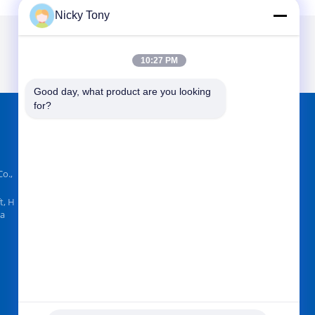
Nicky Tony
10:27 PM
Good day, what product are you looking 
for?
FINDEN SIE UNS AUF
o.,
t, H
na
Senden Sie