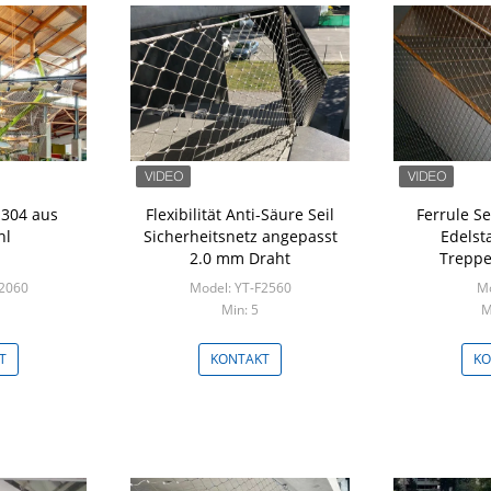
 304 aus
Flexibilität Anti-Säure Seil
Ferrule S
hl
Sicherheitsnetz angepasst
Edelst
2.0 mm Draht
Treppe
F2060
Model: YT-F2560
Mo
Min: 5
M
T
KONTAKT
KO