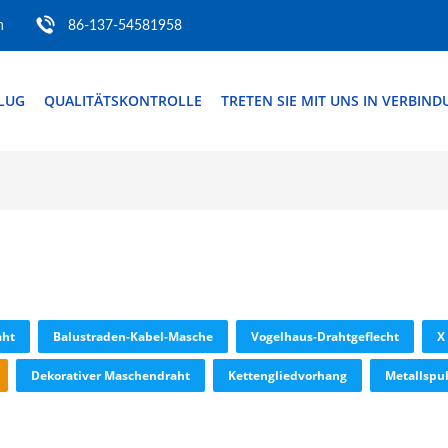
m
86-137-54581958
FLUG
QUALITÄTSKONTROLLE
TRETEN SIE MIT UNS IN VERBIN
aht
Balustraden-Kabel-Masche
Vogelhaus-Drahtgeflecht
X
Dekorativer Maschendraht
Kettengliedvorhang
Metallspu