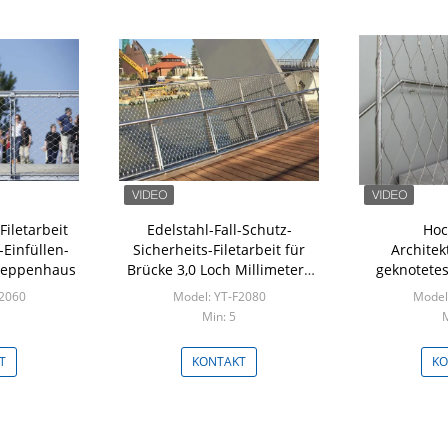
Filetarbeit
Edelstahl-Fall-Schutz-
Hoc
Einfüllen-
Sicherheits-Filetarbeit für
Architek
Treppenhaus
Brücke 3,0 Loch Millimeters
geknotetes
60x60 Millimeter
Stair 
F2060
Model: YT-F2080
Model
Min: 5
M
T
KONTAKT
KO