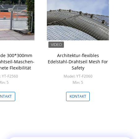
ende 300*300mm
Architektur-flexibles
ahtseil-Maschen-
Edelstahl-Drahtseil Mesh For
ete Flexibilität
Safety
: YT-F2560
Model: YT-F2060
in: 5
Min: 5
NTAKT
KONTAKT