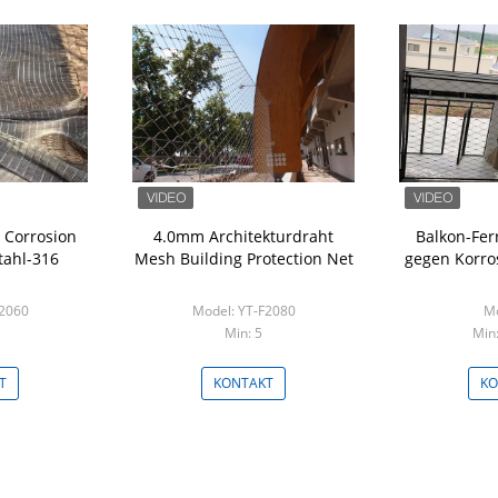
 Corrosion
4.0mm Architekturdraht
Balkon-Fer
tahl-316
Mesh Building Protection Net
gegen Korro
F2060
Model: YT-F2080
Mo
Min: 5
Min
T
KONTAKT
KO