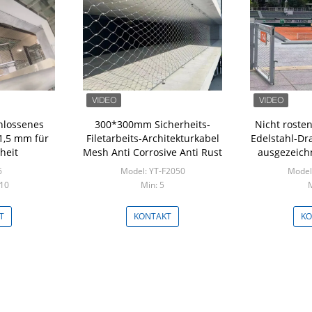
hlossenes
300*300mm Sicherheits-
Nicht rost
1,5 mm für
Filetarbeits-Architekturkabel
Edelstahl-Dr
heit
Mesh Anti Corrosive Anti Rust
ausgezeichn
6
Model: YT-F2050
Model
 10
Min: 5
M
T
KONTAKT
KO