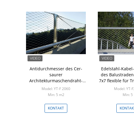
Antidurchmesser des Cer-
Edelstahl-Kabel-
saurer
des Balustraden-
Architekturmaschendraht-
7x7 flexible für 
2.5mm
Model: YT-F 2060
Model: YT-
Min: 5 m2
Min: 5
KONTAKT
KONTAK