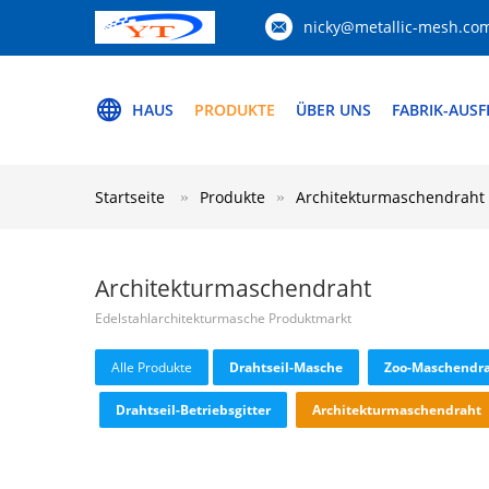
nicky@metallic-mesh.co
HAUS
PRODUKTE
ÜBER UNS
FABRIK-AUS
Startseite
Produkte
Architekturmaschendraht
Architekturmaschendraht
Edelstahlarchitekturmasche Produktmarkt
Alle Produkte
Drahtseil-Masche
Zoo-Maschendr
Drahtseil-Betriebsgitter
Architekturmaschendraht