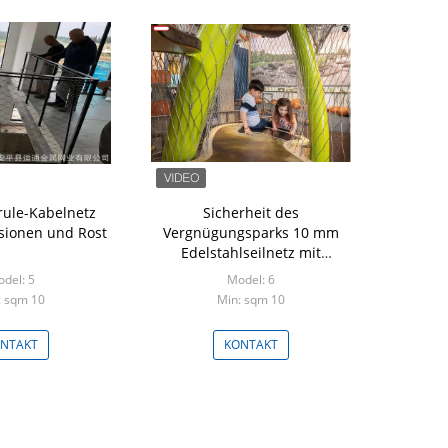
rule-Kabelnetz
Sicherheit des
sionen und Rost
Vergnügungsparks 10 mm
Edelstahlseilnetz mit
Schraubnetz Anti-Säure Anti-
del: 5
Model: 6
Alkali
: sqm 10
Min: sqm 10
NTAKT
KONTAKT