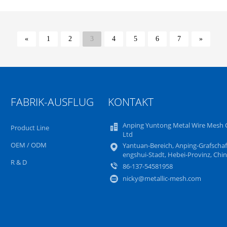
«
1
2
3
4
5
6
7
»
FABRIK-AUSFLUG
KONTAKT
Anping Yuntong Metal Wire Mesh C
Product Line
Ltd
OEM / ODM
Yantuan-Bereich, Anping-Grafschaf
engshui-Stadt, Hebei-Provinz, Chi
R & D
86-137-54581958
nicky@metallic-mesh.com