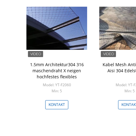
1.5mm Architektur304 316
Kabel Mesh Anti
maschendraht X neigen
Aisi 304 Edels
hochfestes flexibles
Model: YT-F2060
Model: YT-
Min: 5
Min: 5
KONTAKT
KONTAK