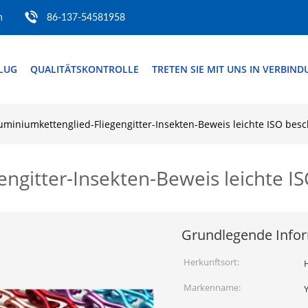
m
86-137-54581958
FLUG
QUALITÄTSKONTROLLE
TRETEN SIE MIT UNS IN VERBIN
uminiumkettenglied-Fliegengitter-Insekten-Beweis leichte ISO besc
ngitter-Insekten-Beweis leichte IS
Grundlegende Info
Herkunftsort:
Markenname: