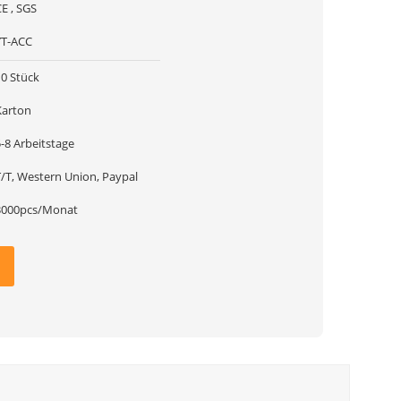
E , SGS
YT-ACC
10 Stück
Karton
-8 Arbeitstage
T/T, Western Union, Paypal
3000pcs/Monat