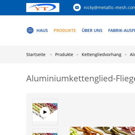
nicky@metallic-mesh.co
HAUS
PRODUKTE
ÜBER UNS
FABRIK-AUS
Startseite
Produkte
Kettengliedvorhang
Al
Aluminiumkettenglied-Fliege