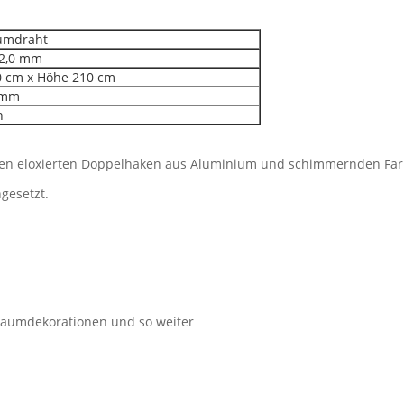
umdraht
 2,0 mm
0 cm x Höhe 210 cm
8mm
n
inen eloxierten Doppelhaken aus Aluminium und schimmernden Fa
gesetzt.
 Raumdekorationen und so weiter