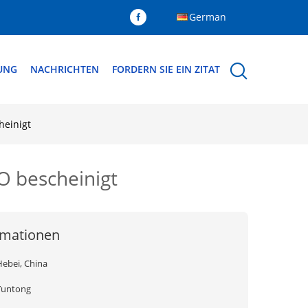
German
DUNG
NACHRICHTEN
FORDERN SIE EIN ZITAT
heinigt
O bescheinigt
rmationen
Hebei, China
Yuntong