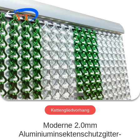
Yuntong
Metal
Wire
Mesh
Co.,Ltd.
All
Rights
Reserved.
HAUS
PRODUKTE
ÜBER
UNS
FABRIK-
AUSFLUG
Kettengliedvorhang
Moderne 2.0mm
QUALITÄTSKONTROLLE
Aluminiuminsektenschutzgitter-