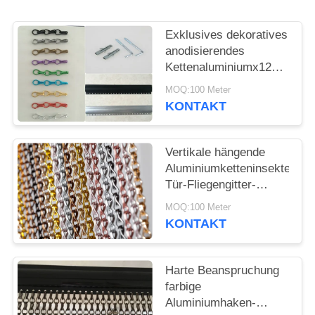
SITEMAP
Exklusives dekoratives
DATENSCHUTZRICHTLINIE
anodisierendes
Kettenaluminiumx12
des tür-Fliegengitters
MOQ:100 Meter
24 x 8mm
KONTAKT
Vertikale hängende
Aluminiumketteninsekten-
Tür-Fliegengitter-
Vorhang-Anodisierung
MOQ:100 Meter
beendet
KONTAKT
Harte Beanspruchung
farbige
Aluminiumhaken-