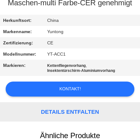
Maschen-multi Farbe-CER genehmigt
TRETEN
SIE
Herkunftsort:
China
MIT
Markenname:
Yuntong
UNS
Zertifizierung:
CE
IN
Modellnummer:
YT-ACC1
VERBINDUNG
Markieren:
,
Kettenfliegenvorhang
Insektentürschirm-Aluminiumvorhang
NACHRICHTEN
KONTAKT!
FORDERN
SIE EIN
DETAILS ENTFALTEN
ZITAT
Ähnliche Produkte