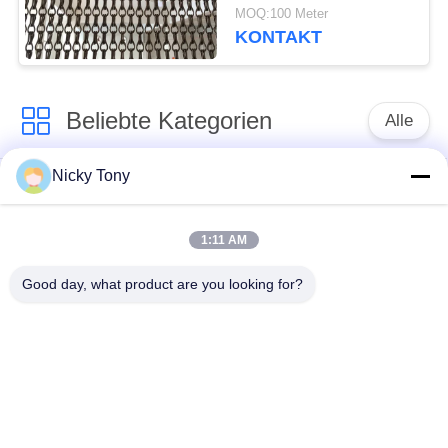
Kettenglied Vorhang-,
MOQ:100 Meter
2.0mm und 1.6mm
KONTAKT
Stärke
Beliebte Kategorien
Alle
Nicky Tony
Drahtseil-Masche
Zoo-Maschendraht
1:11 AM
Balustraden-Kabel-
Vogelhaus-
Masche
Drahtgeflecht
Good day, what product are you looking for?
X neigen Sie Kabel-
Schwarzoxid-
Masche
Drahtseil
Drahtseil-
Architekturmaschendraht
Betriebsgitter