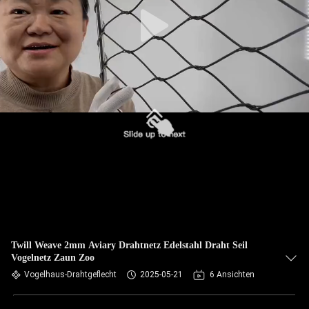
TRETEN
SIE
MIT
UNS
IN
VERBINDUNG
NACHRICHTEN
FORDERN
SIE EIN
Twill Weave 2mm Aviary Drahtnetz Edelstahl Draht Seil
Vogelnetz Zaun Zoo
ZITAT
Vogelhaus-Drahtgeflecht
2025-05-21
6 Ansichten