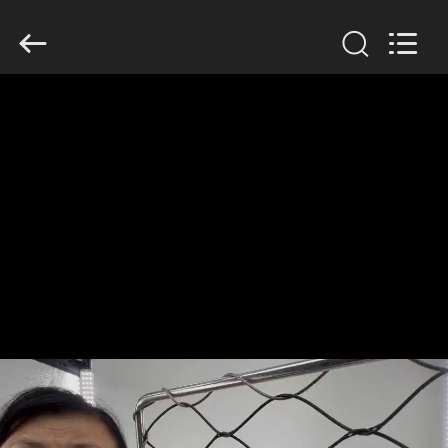
Yuntong
Metal
Wire
Mesh
Co.,Ltd.
All
Rights
Reserved.
HAUS
PRODUKTE
ÜBER
UNS
FABRIK-
AUSFLUG
QUALITÄTSKONTROLLE