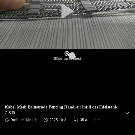
TRETEN
SIE
MIT
UNS
IN
VERBINDUNG
NACHRICHTEN
FORDERN
SIE EIN
Kabel Mesh Balustrade Fencing Handrail Infill des Edelstahl-
7 X19
ZITAT
Drahtseil-Masche
2025-10-21
35 Ansichten