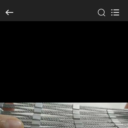
Yuntong
Metal
Wire
Mesh
Co.,Ltd.
All
Rights
Reserved.
HAUS
PRODUKTE
ÜBER
UNS
FABRIK-
AUSFLUG
QUALITÄTSKONTROLLE