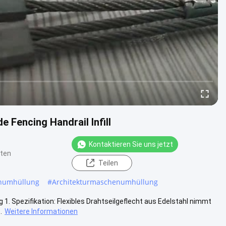
 Fencing Handrail Infill
Kontaktieren Sie uns jetzt
hten
Teilen
enumhüllung
#
Architekturmaschenumhüllung
g 1. Spezifikation: Flexibles Drahtseilgeflecht aus Edelstahl nimmt
.
Weitere Informationen