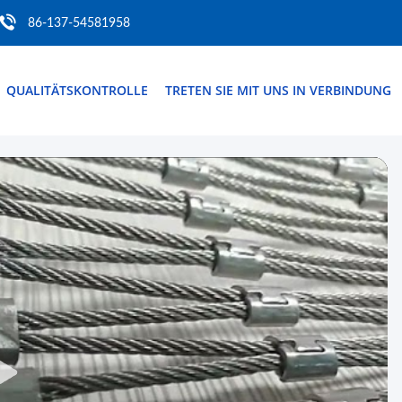
86-137-54581958
QUALITÄTSKONTROLLE
TRETEN SIE MIT UNS IN VERBINDUNG