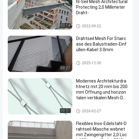
hl-Seil Mesh Architectural
Protecting 2,0 Millimeter
Draht-
Architekturmaschendraht
00:14
2022-09-22
Drahtseil Mesh For Stairc
ase des Balustraden-Einf
üllen-Kabel-3.0mm
Drahtseil-Masche
2025-12-30
00:27
Modernes Architekturdra
htnetz mit 20 mm bis 200
mm Öffnung und horizon
talen vertikalen Mesh-De
sign
Architekturmaschendraht
00:51
2026-02-27
Flexibles Inox-Edelstahl-D
rahtseil-Masche webnet
mit Zwingengitter 2,0 Loc