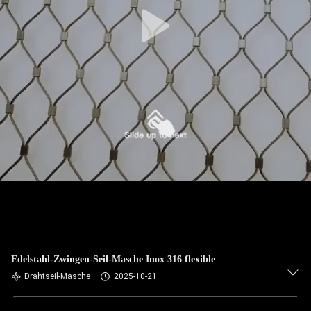
TRETEN
SIE
MIT
UNS
IN
VERBINDUNG
NACHRICHTEN
FORDERN
SIE EIN
Edelstahl-Zwingen-Seil-Masche Inox 316 flexible
ZITAT
Drahtseil-Masche
2025-10-21