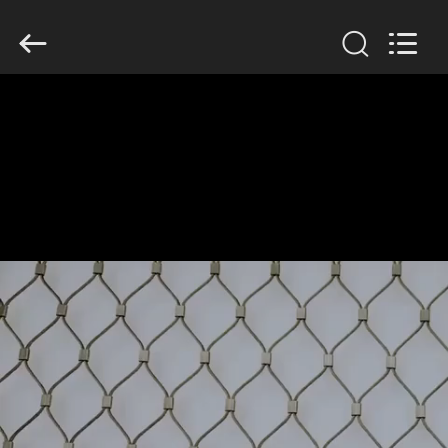
Yuntong
Metal
Wire
Mesh
Co.,Ltd.
All
Rights
Reserved.
HAUS
PRODUKTE
ÜBER
UNS
FABRIK-
AUSFLUG
QUALITÄTSKONTROLLE