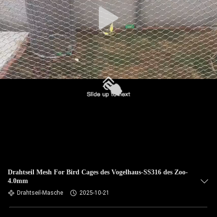
TRETEN
SIE
MIT
UNS
IN
VERBINDUNG
NACHRICHTEN
FORDERN
SIE EIN
Drahtseil Mesh For Bird Cages des Vogelhaus-SS316 des Zoo-
4.0mm
ZITAT
Drahtseil-Masche
2025-10-21