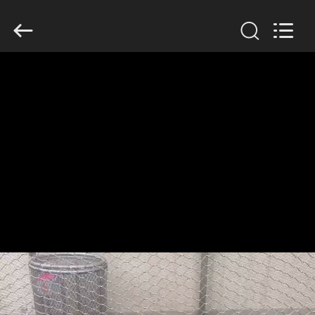
Yuntong
Metal
Wire
Mesh
Co.,Ltd.
All
Rights
Reserved.
HAUS
PRODUKTE
ÜBER
UNS
FABRIK-
AUSFLUG
QUALITÄTSKONTROLLE