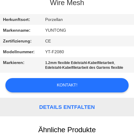
Wire Mesh
TRETEN
SIE
Herkunftsort:
Porzellan
MIT
Markenname:
YUNTONG
UNS
Zertifizierung:
CE
IN
Modellnummer:
YT-F2080
VERBINDUNG
Markieren:
,
1.2mm flexible Edelstahl-Kabelfiletarbeit
Edelstahl-Kabelfiletarbeit des Gartens flexible
NACHRICHTEN
KONTAKT!
FORDERN
SIE EIN
DETAILS ENTFALTEN
ZITAT
Ähnliche Produkte