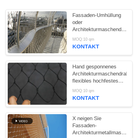
SITEMAP
Fassaden-Umhüllung
DATENSCHUTZRICHTLINIE
oder
Architekturmaschendraht/Ede
Kabel-Masche
MOQ:10 qm
KONTAKT
Hand gesponnenes
Architekturmaschendraht-
flexibles hochfestes
Baumaterial
MOQ:10 qm
KONTAKT
X neigen Sie
Fassaden-
Architekturmetallmaschen-