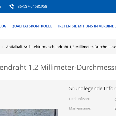
m
86-137-54581958
FLUG
QUALITÄTSKONTROLLE
TRETEN SIE MIT UNS IN VERBIN
Antialkali-Architekturmaschendraht 1,2 Millimeter-Durchmesse
hendraht 1,2 Millimeter-Durchmess
Grundlegende Info
Herkunftsort:
Markenname: