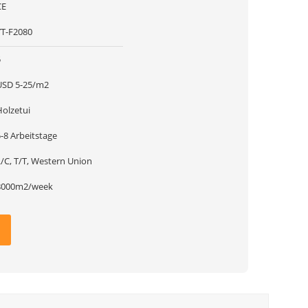
CE
YT-F2080
5
USD 5-25/m2
Holzetui
-8 Arbeitstage
L/C, T/T, Western Union
8000m2/week