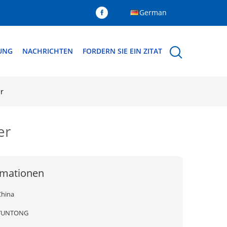
German
DUNG
NACHRICHTEN
FORDERN SIE EIN ZITAT
r
er
rmationen
China
YUNTONG