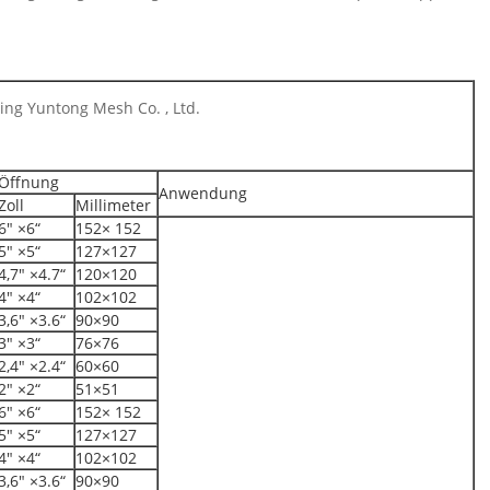
ing Yuntong Mesh Co. , Ltd.
Öffnung
Anwendung
Zoll
Millimeter
6" ×6“
152× 152
5" ×5“
127×127
4,7" ×4.7“
120×120
4" ×4“
102×102
3,6" ×3.6“
90×90
3" ×3“
76×76
2,4" ×2.4“
60×60
2" ×2“
51×51
6" ×6“
152× 152
5" ×5“
127×127
4" ×4“
102×102
3,6" ×3.6“
90×90