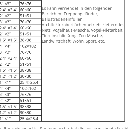
3" ×3“
76×76
Es kann verwendet in den folgenden
2,4" ×2.4“
60×60
Bereichen: Treppengeländer,
2" ×2“
51×51
Balustradeneinfüllen,
3" ×3“
76×76
Architekturoberflächenbetriebskletterndes
2,4" ×2.4“
60×60
Netz, Vogelhaus-Masche, Vogel-Filetarbeit,
2" ×2“
51×51
Tiereinschließung, Zoo-Masche,
1,5" ×1.5“
38×38
Landwirtschaft, Wohn, Sport, etc.
4" ×4“
102×102
3" ×3“
76×76
2,4" ×2.4“
60×60
2" ×2“
51×51
1,5" ×1.5“
38×38
1,2" ×1.2“
30×30
1" ×1“
25.4×25.4
4" ×4“
102×102
3" ×3“
76×76
2" ×2“
51×51
1,5" ×1.5“
38×38
1,2" ×1.2“
30×30
1" ×1“
25.4×25.4
g-
Bauzwingenart ist Rautenmasche, hat die ausgezeichnete flexible