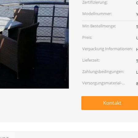
Zertifizierung:
Modellnummer:
Min Bestellmenge:
Preis:
Verpackung Informationen:
Lieferzeit:
5
Zahlungsbedingungen:
Versorgungsmaterial-
Fähigkeit:
Kontakt