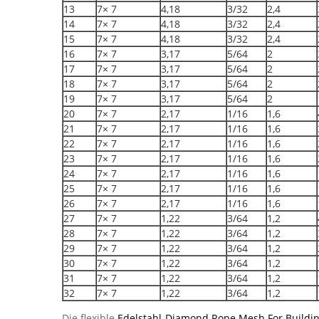
13
7× 7
4,18
3/32
2,4
14
7× 7
4,18
3/32
2,4
15
7× 7
4,18
3/32
2,4
16
7× 7
3,17
5/64
2
17
7× 7
3,17
5/64
2
18
7× 7
3,17
5/64
2
19
7× 7
3,17
5/64
2
20
7× 7
2,17
1/16
1,6
21
7× 7
2,17
1/16
1,6
22
7× 7
2,17
1/16
1,6
23
7× 7
2,17
1/16
1,6
24
7× 7
2,17
1/16
1,6
25
7× 7
2,17
1/16
1,6
26
7× 7
2,17
1/16
1,6
27
7× 7
1,22
3/64
1,2
28
7× 7
1,22
3/64
1,2
29
7× 7
1,22
3/64
1,2
30
7× 7
1,22
3/64
1,2
31
7× 7
1,22
3/64
1,2
32
7× 7
1,22
3/64
1,2
Die flexible
Edelstahl-Diamond Rope Mesh For Buildin