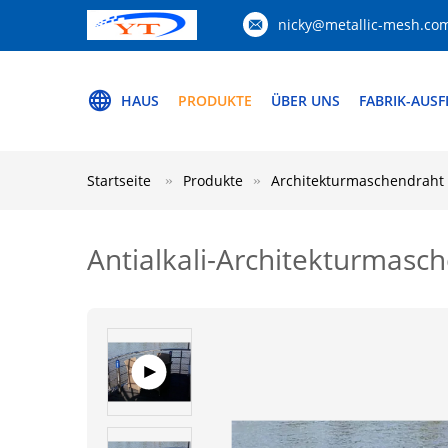
nicky@metallic-mesh.co
HAUS
PRODUKTE
ÜBER UNS
FABRIK-AUS
Startseite
Produkte
Architekturmaschendraht
Antialkali-Architekturmasc