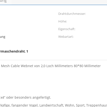
bung
Drahtdurchmesser:
Höhe:
Eigenschaft:
rung
Webartart:
turmaschendraht
1
,
eil Mesh Cable Webnet von 2,0 Loch Millimeters 80*80 Millimeter
4" x4“ oder besonders angefertigt.
käfige, fangender Vogel, Landwirtschaft, Wohn, Sport, Treppenhaus 