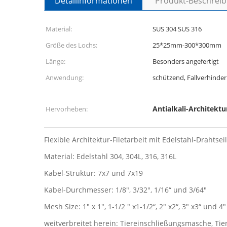
Detailinformationen
Produkt-Beschrei
Material:
SUS 304 SUS 316
Größe des Lochs:
25*25mm-300*300mm
Länge:
Besonders angefertigt
Anwendung:
schützend, Fallverhinde
Antialkali-Architek
Hervorheben:
Flexible Architektur-Filetarbeit mit Edelstahl-Drahts
Material: Edelstahl 304, 304L, 316, 316L
Kabel-Struktur: 7x7 und 7x19
Kabel-Durchmesser: 1/8", 3/32", 1/16“ und 3/64"
Mesh Size: 1" x 1", 1-1/2 " x1-1/2“, 2" x2“, 3" x3“ und 
weitverbreitet herein: Tiereinschließungsmasche, Tier