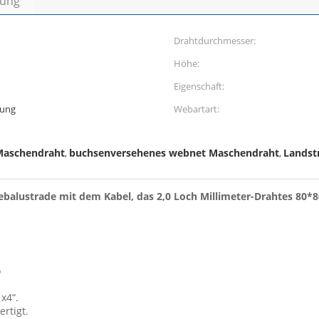
bung
Drahtdurchmesser:
Höhe:
Eigenschaft:
rung
Webartart:
Maschendraht
buchsenversehenes webnet Maschendraht
Landstr
,
,
ebalustrade mit dem Kabel, das 2,0 Loch Millimeter-Drahtes 80*8
"
 x4“.
rtigt.