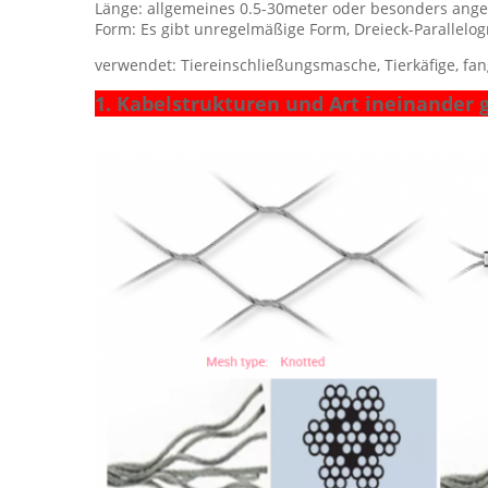
Länge: allgemeines 0.5-30meter oder besonders angef
Form: Es gibt unregelmäßige Form, Dreieck-Parallelog
verwendet: Tiereinschließungsmasche, Tierkäfige, fan
1. Kabelstrukturen und Art ineinander g