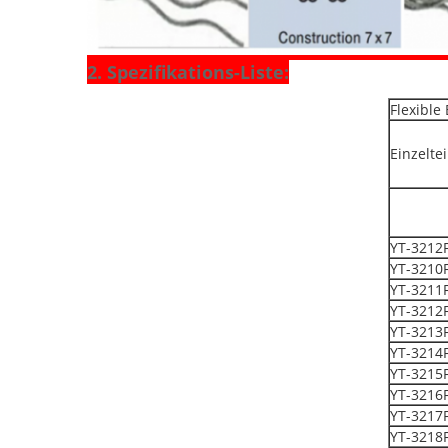
2.
Spezifikations-Liste:
Flexible
Einzeltei
YT-3212
YT-3210
YT-3211
YT-3212
YT-3213
YT-3214
YT-3215
YT-3216
YT-3217
YT-3218