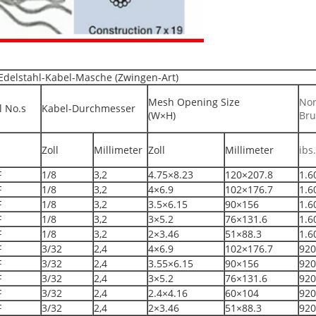
 Edelstahl-Kabel-Masche (Zwingen-Art)
Mesh Opening Size
Nor
l No.s
Kabel-Durchmesser
(W×H)
Bru
Zoll
Millimeter
Zoll
Millimeter
ibs.
F
1/8
3,2
4.75×8.23
120×207.8
1.6
F
1/8
3,2
4×6.9
102×176.7
1.6
F
1/8
3,2
3.5×6.15
90×156
1.6
F
1/8
3,2
3×5.2
76×131.6
1.6
F
1/8
3,2
2×3.46
51×88.3
1.6
F
3/32
2,4
4×6.9
102×176.7
920
F
3/32
2,4
3.55×6.15
90×156
920
F
3/32
2,4
3×5.2
76×131.6
920
F
3/32
2,4
2.4×4.16
60×104
920
F
3/32
2,4
2×3.46
51×88.3
920