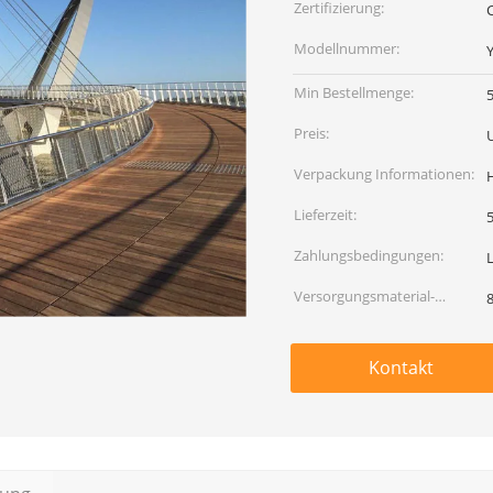
Zertifizierung:
Modellnummer:
Min Bestellmenge:
Preis:
Verpackung Informationen:
Lieferzeit:
5
Zahlungsbedingungen:
Versorgungsmaterial-
Fähigkeit:
Kontakt