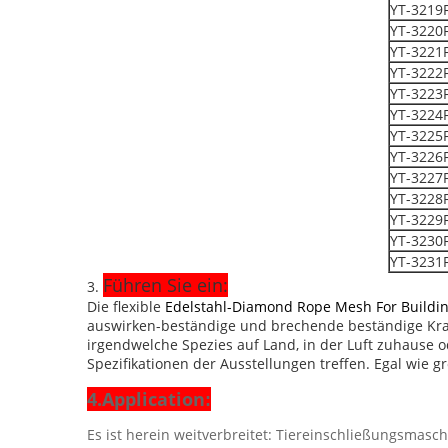
YT-3219
YT-3220
YT-3221
YT-3222
YT-3223
YT-3224
YT-3225
YT-3226
YT-3227
YT-3228
YT-3229
YT-3230
YT-3231
Führen Sie ein:
3.
Die flexible
Edelstahl-Diamond Rope Mesh For Buildin
auswirken-beständige und brechende beständige Kraft
irgendwelche Spezies auf Land, in der Luft zuhause 
Spezifikationen der Ausstellungen treffen. Egal wie gr
4.Application
:
Es ist herein weitverbreitet: Tiereinschließungsmasch