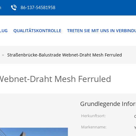
m
86-137-54581958
FLUG
QUALITÄTSKONTROLLE
TRETEN SIE MIT UNS IN VERBIN
Straßenbrücke-Balustrade Webnet-Draht Mesh Ferruled
Webnet-Draht Mesh Ferruled
Grundlegende Info
Herkunftsort:
Markenname: