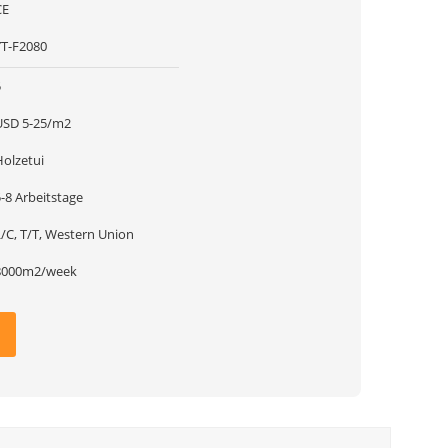
CE
YT-F2080
5
USD 5-25/m2
Holzetui
-8 Arbeitstage
L/C, T/T, Western Union
8000m2/week