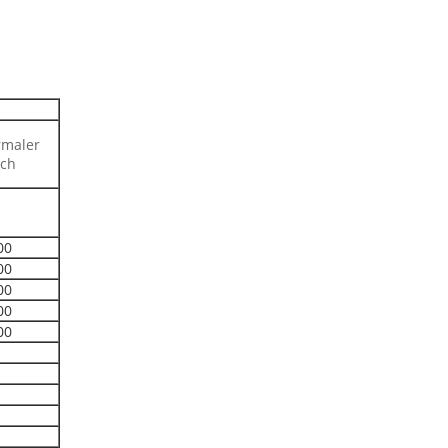
maler
ch
00
00
00
00
00