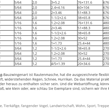
F
5/64
2,0
3×5.2
76×131.6
676
F
5/64
2,0
2.4×4.16
60×104
676
F
5/64
2,0
2×3.46
51×88.3
676
F
5/64
2,0
1-1/2×2.6
38×65.8
676
F
1/16
1,6
1.2×2.08
76×131.6
480
F
1/16
1,6
2×3.46
51×88.3
480
F
1/16
1,6
1-1/2×2.6
38×65.8
480
F
1/16
1,6
1.2×2.08
30×52
480
F
1/16
1,6
1×1.73
25.4×44
480
F
3/64
1,2
1-1/2×2.6
38×65.8
270
F
3/64
1,2
1.2×2.08
30×52
270
F
3/64
1,2
1×1.73
25.4×44
270
F
3/64
1,2
4/5×1.39
20×34.6
270
g-
Bauzwingenart ist Rautenmasche, hat die ausgezeichnete flexible
, widerstehenden Regen, Schnee, Hurrikan. Da das Material prakti
oder heraus zu enthalten sicher sein. Und die Webartöffnung, kö
oß, wie klein oder, wie schlau Sie Exemplare sind, sichern wir ihre
e, Tierkäfige, fangender Vogel, Landwirtschaft, Wohn, Sport, Treppe