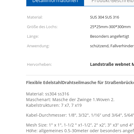
Detailinformationen
Produkt-Beschrei
Material:
SUS 304 SUS 316
Größe des Lochs:
25*25mm-300*300mm
Länge:
Besonders angefertigt
Anwendung:
schützend, Fallverhinde
Landstraße webnet 
Hervorheben:
Flexible EdelstahlDrahtseilmasche für Straßenbrück
Material: ss304 ss316
Maschenart: Masche der Zwinge 1.Woven 2.
Kabelstrukturen: 7 x7, 7 x19
Kabel-Durchmesser: 1/8", 3/32", 1/16“ und 3/64", 5/64
Mesh Size: 1" x 1", 1-1/2 " x1-1/2“, 2" x2“, 3" x3“ und 4"
Höhe: allgemeines 0.5-30meter oder besonders angefe