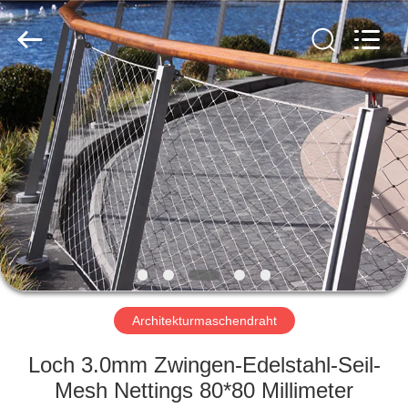
Yuntong
Metal
Wire
Mesh
Co.,Ltd.
All
Rights
Reserved.
HAUS
PRODUKTE
ÜBER
UNS
FABRIK-
AUSFLUG
Architekturmaschendraht
Loch 3.0mm Zwingen-Edelstahl-Seil-
QUALITÄTSKONTROLLE
Mesh Nettings 80*80 Millimeter