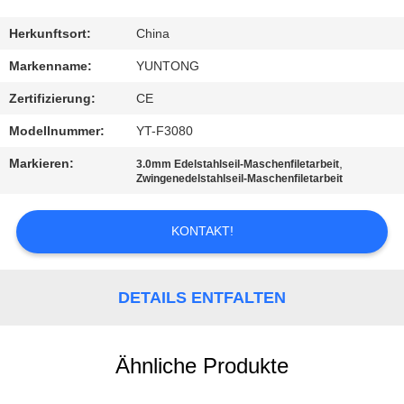
TRETEN
Herkunftsort:
China
SIE
Markenname:
YUNTONG
MIT
Zertifizierung:
CE
UNS
Modellnummer:
YT-F3080
IN
Markieren:
,
3.0mm Edelstahlseil-Maschenfiletarbeit
VERBINDUNG
Zwingenedelstahlseil-Maschenfiletarbeit
KONTAKT!
NACHRICHTEN
FORDERN
DETAILS ENTFALTEN
SIE EIN
ZITAT
Ähnliche Produkte