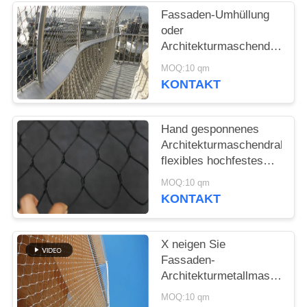
SITEMAP
Fassaden-Umhüllung
oder
DATENSCHUTZRICHTLINIE
Architekturmaschendraht/Ede
Kabel-Masche
MOQ:10 qm
KONTAKT
Hand gesponnenes
Architekturmaschendraht-
flexibles hochfestes
Baumaterial
MOQ:10 qm
KONTAKT
X neigen Sie
Fassaden-
Architekturmetallmaschen-
Edelstahl-Sicherheits-
MOQ:10 qm