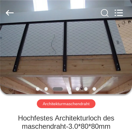
Yuntong
Metal
Wire
Mesh
Co.,Ltd.
All
Rights
Reserved.
HAUS
PRODUKTE
ÜBER
UNS
FABRIK-
AUSFLUG
Architekturmaschendraht
Hochfestes Architekturloch des
QUALITÄTSKONTROLLE
maschendraht-3.0*80*80mm