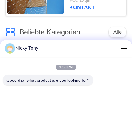
MOQ:10 qm
Umhüllung
KONTAKT
Beliebte Kategorien
Alle
Nicky Tony
Drahtseil-Masche
Zoo-Maschendraht
9:59 PM
Balustraden-Kabel-
Vogelhaus-
Masche
Drahtgeflecht
Good day, what product are you looking for?
X neigen Sie Kabel-
Schwarzoxid-
Masche
Drahtseil
Drahtseil-
Architekturmaschendraht
Betriebsgitter