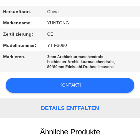
TRETEN
Herkunftsort:
China
SIE
Markenname:
YUNTONG
MIT
Zertifizierung:
CE
UNS
Modellnummer:
YT-F3080
IN
Markieren:
,
3mm Architekturmaschendraht
VERBINDUNG
,
hochfester Architekturmaschendraht
80*80mm Edelstahl-Drahtseilmasche
NACHRICHTEN
KONTAKT!
FORDERN
DETAILS ENTFALTEN
SIE EIN
ZITAT
Ähnliche Produkte