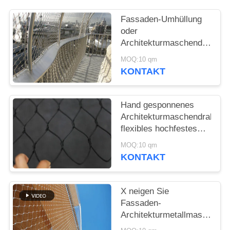
SITEMAP
Fassaden-Umhüllung
oder
DATENSCHUTZRICHTLINIE
Architekturmaschendraht/Ede
Kabel-Masche
MOQ:10 qm
KONTAKT
Hand gesponnenes
Architekturmaschendraht-
flexibles hochfestes
Baumaterial
MOQ:10 qm
KONTAKT
X neigen Sie
Fassaden-
Architekturmetallmaschen-
Edelstahl-Sicherheits-