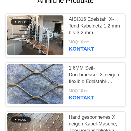
Ähnliche Produkte
SITEMAP
AISI316 Edelstahl X-
DATENSCHUTZRICHTLINIE
Tend Kabelnetz 1,2 mm
bis 3,2 mm
MOQ:10 qm
KONTAKT
1.6MM Seil-
Durchmesser X-neigen
flexible Edelstahl-
Kabel-Masche für
MOQ:10 qm
grüne Wand
KONTAKT
Hand gesponnenes X
neigen Kabel-Masche,
Zoo/Tiereinschließungs-