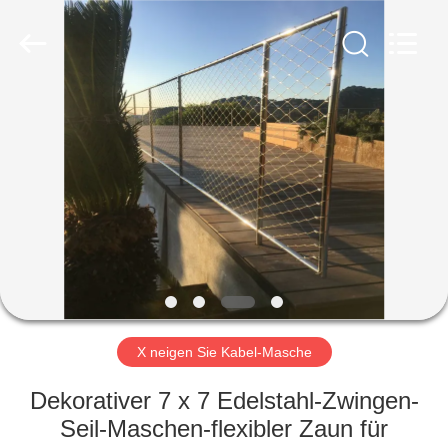
Yuntong
Metal
Wire
Mesh
Co.,Ltd.
All
Rights
Reserved.
HAUS
PRODUKTE
ÜBER
UNS
FABRIK-
AUSFLUG
X neigen Sie Kabel-Masche
Dekorativer 7 x 7 Edelstahl-Zwingen-
QUALITÄTSKONTROLLE
Seil-Maschen-flexibler Zaun für