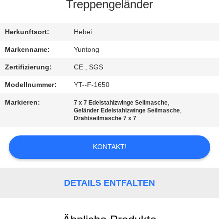
Treppengeländer
TRETEN
SIE
Herkunftsort:
Hebei
MIT
Markenname:
Yuntong
UNS
Zertifizierung:
CE , SGS
IN
Modellnummer:
YT--F-1650
VERBINDUNG
Markieren:
,
7 x 7 Edelstahlzwinge Seilmasche
,
Geländer Edelstahlzwinge Seilmasche
Drahtseilmasche 7 x 7
NACHRICHTEN
KONTAKT!
FORDERN
SIE EIN
DETAILS ENTFALTEN
ZITAT