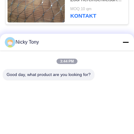
Drahtseil-Zwingen-
MOQ:10 qm
Masche
KONTAKT
Beliebte Kategorien
Alle
Nicky Tony
Drahtseil-Masche
Zoo-Maschendraht
3:44 PM
Good day, what product are you looking for?
Balustraden-Kabel-
Vogelhaus-
Masche
Drahtgeflecht
X neigen Sie Kabel-
Schwarzoxid-
Masche
Drahtseil
Drahtseil-
Architekturmaschendraht