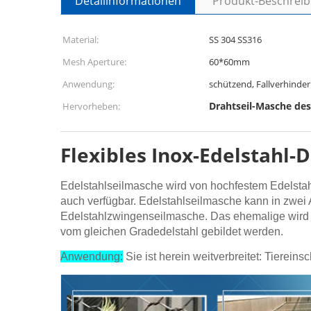
Detailinformationen
Produkt-Beschrei
Material:
SS 304 SS316
Mesh Aperture:
60*60mm
Anwendung:
schützend, Fallverhinde
Drahtseil-Masche des
Hervorheben:
Flexibles Inox-Edelstahl-
Edelstahlseilmasche wird von hochfestem Edelstahl
auch verfügbar. Edelstahlseilmasche kann in zwei
Edelstahlzwingenseilmasche. Das ehemalige wird du
vom gleichen Gradedelstahl gebildet werden.
Anwendung:
Sie ist herein weitverbreitet: Tierein