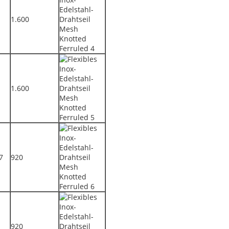
1.600
1.600
7
920
920