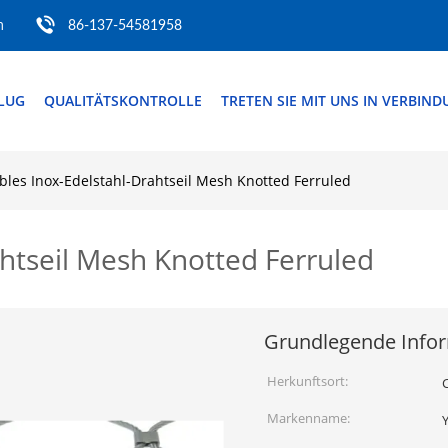
m
86-137-54581958
FLUG
QUALITÄTSKONTROLLE
TRETEN SIE MIT UNS IN VERBIN
ibles Inox-Edelstahl-Drahtseil Mesh Knotted Ferruled
ahtseil Mesh Knotted Ferruled
Grundlegende Info
Herkunftsort:
Markenname: