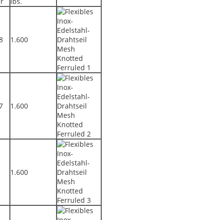
er
ibs.
8
1.600
7
1.600
1.600