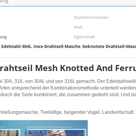
bung
Drahtdurchmesser:
Maß:
rung
Eigenschaft:
 Edelstahl-304L
Inox-Drahtseil-Masche
Geknotete Drahtseil-Mas
,
,
Drahtseil Mesh Knotted And Ferr
 304, 316, von 304L und von 316L gemacht. Der Edelstahlseilbau
 Arten entsprechend der Kombinationsmethode unterteilt werde
rch die Seile kombiniert, die zusammen gedreht sind. Und das 
schließungsmasche, Tierkäfige, fangender Vogel, Landwirtschaft,