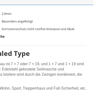
2.0mm
Besonders angefertigt
Korrosionsschutz nicht rostfrei Antisäure und Alkali
che
uled Type
 ist 7 × 7 oder 7 × 19, und 1 × 7 und 1 × 19 sind
n: Edelstahl geknotete Seilmasche und
letztere wird durch die Zwingen kombiniert, die
 Wohn, Sport, Treppenhaus und Fall-Sicherheit, etc.