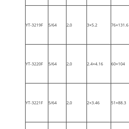
YT-3219F
5/64
2,0
3×5.2
76×131.6
YT-3220F
5/64
2,0
2.4×4.16
60×104
YT-3221F
5/64
2,0
2×3.46
51×88.3