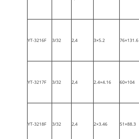
YT-3216F
3/32
2,4
3×5.2
76×131.6
YT-3217F
3/32
2,4
2.4×4.16
60×104
YT-3218F
3/32
2,4
2×3.46
51×88.3