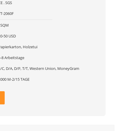
E . SGS
YT-2060F
1SQM
20-50 USD
Papierkarton, Holzetui
-8 Arbeitstage
L/C, D/A, D/P, T/T, Western Union, MoneyGram
2000 M-2/15 TAGE