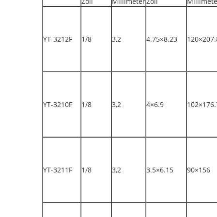
Zoll
Millimeter
Zoll
Millimet
YT-3212F
1/8
3,2
4.75×8.23
120×207.
YT-3210F
1/8
3,2
4×6.9
102×176.
YT-3211F
1/8
3,2
3.5×6.15
90×156