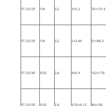
YT-3212F
1/8
3,2
3×5.2
76×131.6
YT-3213F
1/8
3,2
2×3.46
51×88.3
YT-3214F
3/32
2,4
4×6.9
102×176.
YT-3215F
3/32
2,4
3.55×6.15
90×156