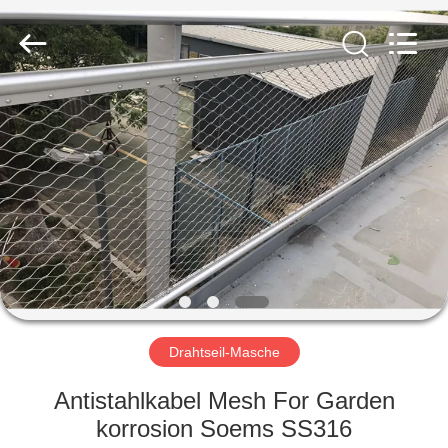
Yuntong
Metal
Wire
Mesh
Co.,Ltd.
All
Rights
Reserved.
HAUS
PRODUKTE
ÜBER
UNS
FABRIK-
AUSFLUG
Drahtseil-Masche
Antistahlkabel Mesh For Garden
QUALITÄTSKONTROLLE
korrosion Soems SS316