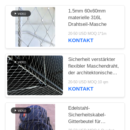
SITEMAP
1.5mm 60x60mm
materielle 316L
DATENSCHUTZRICHTLINIE
Drahtseil-Masche
20-50 USD MOQ:1*1m
KONTAKT
Sicherheit verstärkter
flexibler Maschendraht,
der architektonischen
buchsenversehenen
20-50 USD MOQ:10 qm
Zaun SS 304 fängt
KONTAKT
Edelstahl-
Sicherheitskabel-
Gitterbeutel für
Sprecher-Fall-Drop-