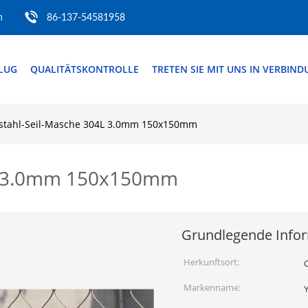
m
86-137-54581958
FLUG
QUALITÄTSKONTROLLE
TRETEN SIE MIT UNS IN VERBIN
stahl-Seil-Masche 304L 3.0mm 150x150mm
4L 3.0mm 150x150mm
Grundlegende Info
Herkunftsort:
Markenname: