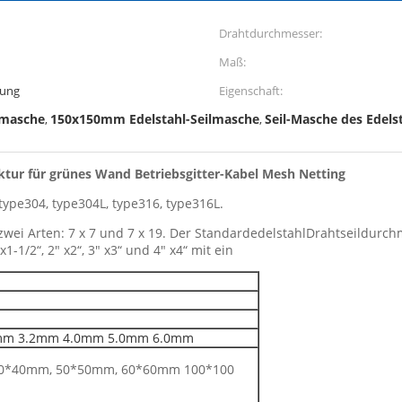
Drahtdurchmesser:
Maß:
rung
Eigenschaft:
lmasche
150x150mm Edelstahl-Seilmasche
Seil-Masche des Edels
,
,
ektur für grünes Wand Betriebsgitter-Kabel Mesh Netting
type304, type304L, type316, type316L.
wei Arten: 7 x 7 und 7 x 19. Der StandardedelstahlDrahtseildurchmes
-1/2“, 2" x2“, 3" x3“ und 4" x4“ mit ein
mm 3.2mm 4.0mm 5.0mm 6.0mm
0*40mm, 50*50mm, 60*60mm 100*100