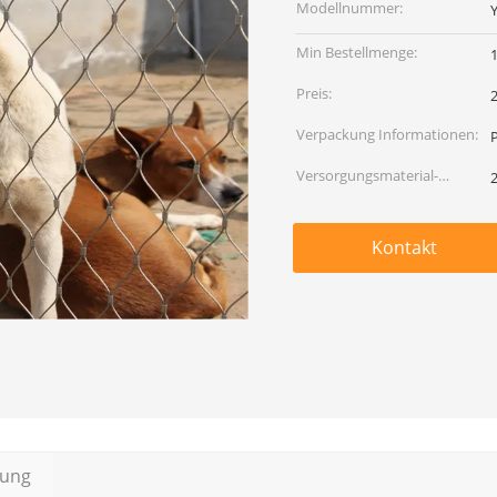
Modellnummer:
Min Bestellmenge:
Preis:
Verpackung Informationen:
Versorgungsmaterial-
Fähigkeit:
Kontakt
bung