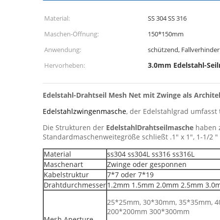
Material:
SS 304 SS 316
Maschen-Öffnung:
150*150mm
Anwendung:
schützend, Fallverhinde
3.0mm Edelstahl-Sei
Hervorheben:
Edelstahl-Drahtseil Mesh Net mit Zwinge als Archit
Edelstahlzwingenmasche
, der Edelstahlgrad umfasst 
Die Strukturen der
EdelstahlDrahtseilmasche
haben z
Standardmaschenweitegröße schließt .1" x 1", 1-1/2 " x1
Material
ss304 ss304L ss316 ss316L
Maschenart
Zwinge oder gesponnen
Kabelstruktur
7*7 oder 7*19
Drahtdurchmesser
1.2mm 1.5mm 2.0mm 2.5mm 3.0
25*25mm, 30*30mm, 35*35mm, 4
200*200mm 300*300mm
Mesh Aperture