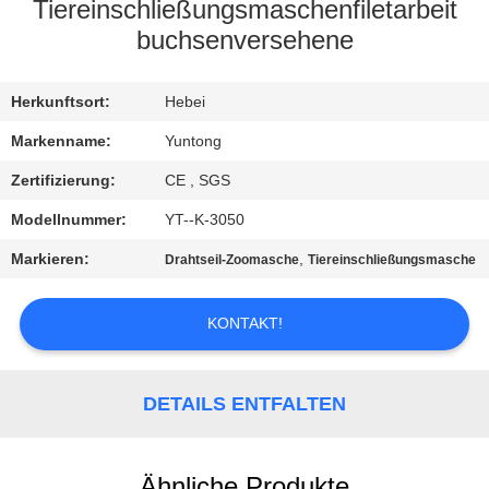
Tiereinschließungsmaschenfiletarbeit
TRETEN
buchsenversehene
SIE
Herkunftsort:
Hebei
MIT
UNS
Markenname:
Yuntong
IN
Zertifizierung:
CE , SGS
VERBINDUNG
Modellnummer:
YT--K-3050
Markieren:
,
Drahtseil-Zoomasche
Tiereinschließungsmasche
NACHRICHTEN
KONTAKT!
FORDERN
SIE EIN
DETAILS ENTFALTEN
ZITAT
Ähnliche Produkte