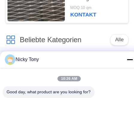
Filetarbeit des Grad-
MOQ:10 qm
7x19
KONTAKT
Beliebte Kategorien
Alle
Nicky Tony
Drahtseil-Masche
Zoo-Maschendraht
Balustraden-Kabel-
Vogelhaus-
10:26 AM
Masche
Drahtgeflecht
Good day, what product are you looking for?
X neigen Sie Kabel-
Schwarzoxid-
Masche
Drahtseil
Drahtseil-
Architekturmaschendraht