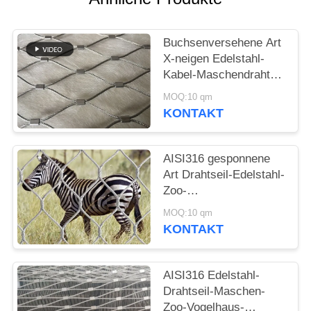
SITEMAP
Buchsenversehene Art
DATENSCHUTZRICHTLINIE
X-neigen Edelstahl-
Kabel-Maschendraht-
Filetarbeit für das Zoo-
MOQ:10 qm
Brechen beständig
KONTAKT
AISI316 gesponnene
Art Drahtseil-Edelstahl-
Zoo-
Masche/Tiereinschließungs-
MOQ:10 qm
Fechten
KONTAKT
AISI316 Edelstahl-
Drahtseil-Maschen-
Zoo-Vogelhaus-