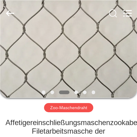
Yuntong
Metal
Wire
Mesh
Co.,Ltd.
All
Rights
Reserved.
HAUS
PRODUKTE
ÜBER
UNS
FABRIK-
AUSFLUG
Zoo-Maschendraht
Affetigereinschließungsmaschenzookabe
QUALITÄTSKONTROLLE
Filetarbeitsmasche der