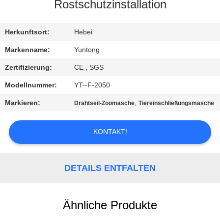
Rostschutzinstallation
TRETEN
SIE
Herkunftsort:
Hebei
MIT
Markenname:
Yuntong
UNS
Zertifizierung:
CE , SGS
IN
Modellnummer:
YT--F-2050
VERBINDUNG
Markieren:
,
Drahtseil-Zoomasche
Tiereinschließungsmasche
NACHRICHTEN
KONTAKT!
FORDERN
DETAILS ENTFALTEN
SIE EIN
ZITAT
Ähnliche Produkte