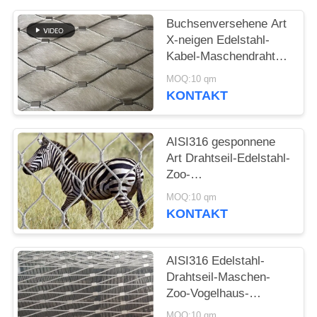
SITEMAP
Buchsenversehene Art
X-neigen Edelstahl-
DATENSCHUTZRICHTLINIE
Kabel-Maschendraht-
Filetarbeit für das Zoo-
MOQ:10 qm
Brechen beständig
KONTAKT
AISI316 gesponnene
Art Drahtseil-Edelstahl-
Zoo-
Masche/Tiereinschließungs-
MOQ:10 qm
Fechten
KONTAKT
AISI316 Edelstahl-
Drahtseil-Maschen-
Zoo-Vogelhaus-
Filetarbeit des Grad-
MOQ:10 qm