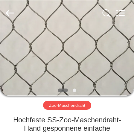
Yuntong
Metal
Wire
Mesh
Co.,Ltd.
All
Rights
Reserved.
HAUS
PRODUKTE
ÜBER
UNS
FABRIK-
AUSFLUG
Zoo-Maschendraht
Hochfeste SS-Zoo-Maschendraht-
QUALITÄTSKONTROLLE
Hand gesponnene einfache