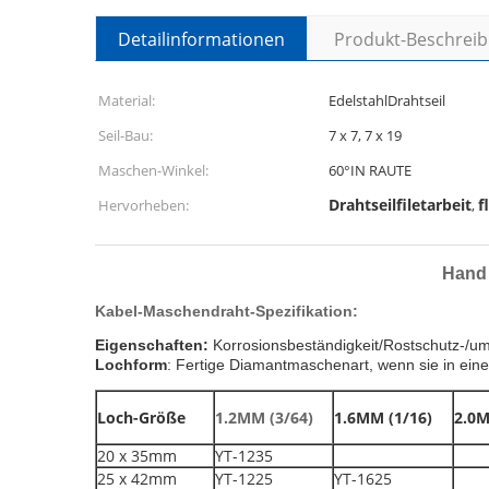
Detailinformationen
Produkt-Beschrei
Material:
EdelstahlDrahtseil
Seil-Bau:
7 x 7, 7 x 19
Maschen-Winkel:
60°IN RAUTE
Drahtseilfiletarbeit
f
Hervorheben:
,
Hand 
Kabel-Maschendraht-Spezifikation:
Eigenschaften: 
Lochform
: Fertige Diamantmaschenart, wenn sie in ei
Loch-Größe
1.2MM (3/64)
1.6MM (1/16)
2.0M
20 x 35mm
YT-1235
25 x 42mm
YT-1225
YT-1625