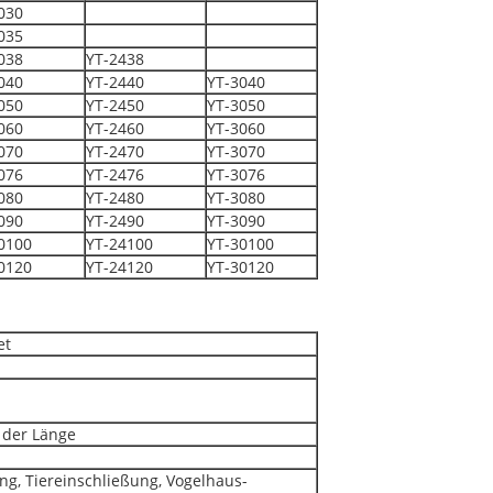
030
035
038
YT-2438
040
YT-2440
YT-3040
050
YT-2450
YT-3050
060
YT-2460
YT-3060
070
YT-2470
YT-3070
076
YT-2476
YT-3076
080
YT-2480
YT-3080
090
YT-2490
YT-3090
0100
YT-24100
YT-30100
0120
YT-24120
YT-30120
et
 der Länge
g, Tiereinschließung, Vogelhaus-