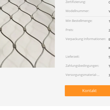
Zertifizierung:
C
Modellnummer:
Min Bestellmenge:
Preis:
Verpackung Informationen:
E
Lieferzeit:
5
Zahlungsbedingungen:
Versorgungsmaterial-
Fähigkeit:
Kontakt