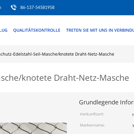
m
86-137-54581958
FLUG
QUALITÄTSKONTROLLE
TRETEN SIE MIT UNS IN VERBIN
schutz-Edelstahl-Seil-Masche/knotete Draht-Netz-Masche
Masche/knotete Draht-Netz-Masche
Grundlegende Info
Herkunftsort:
Markenname: