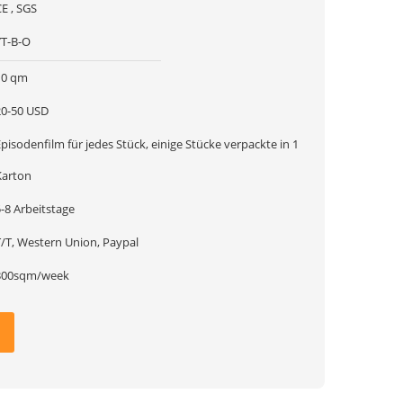
E , SGS
YT-B-O
10 qm
20-50 USD
pisodenfilm für jedes Stück, einige Stücke verpackte in 1
Karton
-8 Arbeitstage
T/T, Western Union, Paypal
300sqm/week