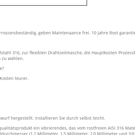
 Korrosionsbeständig, geben Maintenaance frei. 10 Jahre Rost garantie
Edelstahl 316, zur flexiblen Drahtseilmasche, die Hauptkosten Proz
6 zu wählen.
e?
Kosten teurer.
rf hergestellt. installieren Sie durch selbst leicht.
qualitätsprodukt ein vibrierendes, das vom rostfreien AISI 316 Ma
ildurchmesser (1,2 Millimeter, 1,5 Millimeter, 2,0 Millimeter und 3