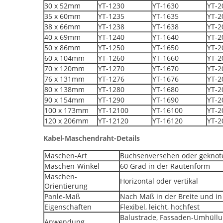
30 x 52mm
YT-1230
YT-1630
YT-2
35 x 60mm
YT-1235
YT-1635
YT-2
38 x 66mm
YT-1238
YT-1638
YT-2
40 x 69mm
YT-1240
YT-1640
YT-2
50 x 86mm
YT-1250
YT-1650
YT-2
60 x 104mm
YT-1260
YT-1660
YT-2
70 x 120mm
YT-1270
YT-1670
YT-2
76 x 131mm
YT-1276
YT-1676
YT-2
80 x 138mm
YT-1280
YT-1680
YT-2
90 x 154mm
YT-1290
YT-1690
YT-2
100 x 173mm
YT-12100
YT-16100
YT-2
120 x 206mm
YT-12120
YT-16120
YT-2
Kabel-Maschendraht-Details
Maschen-Art
Buchsenversehen oder geknot
Maschen-Winkel
60 Grad in der Rautenform
Maschen-
Horizontal oder vertikal
Orientierung
Panle-Maß
Nach Maß in der Breite und in
Eigenschaften
Flexibel, leicht, hochfest
Balustrade, Fassaden-Umhüllun
Anwendung