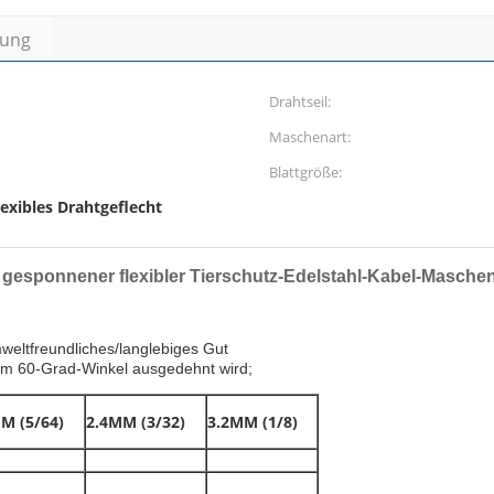
bung
Drahtseil:
Maschenart:
Blattgröße:
lexibles Drahtgeflecht
gesponnener flexibler Tierschutz-Edelstahl-Kabel-Masche
nem 60-Grad-Winkel ausgedehnt wird;
M (5/64)
2.4MM (3/32)
3.2MM (1/8)