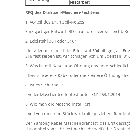
Filetarbeit
RFQ des Drahtseil-Maschen-Fechtens:
1. Vorteil des Drahtseil-Netzes
Einzigartiger Entwurf. 3D-structure, flexibel, leicht.
2. Edelstahl 304 oder 316?
- Im Allgemeinen ist der Edelstahl 304 billiger, als 
316 fast selben ist. wir schlagen vor, um Edelstahl 31
3. Was ist mit Kabel und Öffnung das unterschiedlich
- Das schwerere Kabel oder die kleinere Öffnung, die 
4. Ist es Sicherheit?
- Voller Maschentreffentest unter EN1263.1.2014
5. Wie man die Masche installiert!
- Voll von unserem Stück wird mit speziellem Randentwu
Der Yuntong-Kabel-Maschendraht ist, das Erstklassig
H (variabel von sehr fest nach sehr weit), der Drahtse