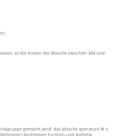
rt.
esskosten, so die Kosten der Masche zwischen 304 und
terialgruppe gemacht wird: das Masche aperature W x
,0 Millimeter) bestimmen fucntion und Ästhetik.