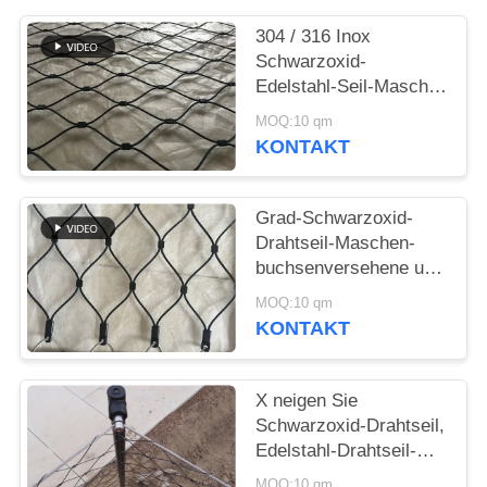
SITEMAP
304 / 316 Inox
Schwarzoxid-
DATENSCHUTZRICHTLINIE
Edelstahl-Seil-Masche
für
MOQ:10 qm
Tiereinschließung/Balustrad
KONTAKT
Grad-Schwarzoxid-
Drahtseil-Maschen-
buchsenversehene und
geknotete Art AISI 316
MOQ:10 qm
KONTAKT
X neigen Sie
Schwarzoxid-Drahtseil,
Edelstahl-Drahtseil-
Maschen-Zaun
MOQ:10 qm