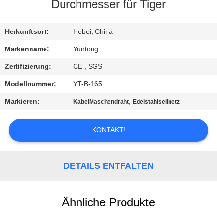
Durchmesser für Tiger
TRETEN
SIE
Herkunftsort:
Hebei, China
MIT
Markenname:
Yuntong
UNS
Zertifizierung:
CE , SGS
IN
Modellnummer:
YT-B-165
VERBINDUNG
Markieren:
,
KabelMaschendraht
Edelstahlseilnetz
NACHRICHTEN
KONTAKT!
FORDERN
DETAILS ENTFALTEN
SIE EIN
ZITAT
Ähnliche Produkte