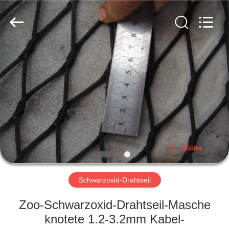
Yuntong
Metal
Wire
Mesh
Co.,Ltd.
All
Rights
Reserved.
HAUS
PRODUKTE
ÜBER
UNS
FABRIK-
AUSFLUG
Schwarzoxid-Drahtseil
Zoo-Schwarzoxid-Drahtseil-Masche
QUALITÄTSKONTROLLE
knotete 1.2-3.2mm Kabel-