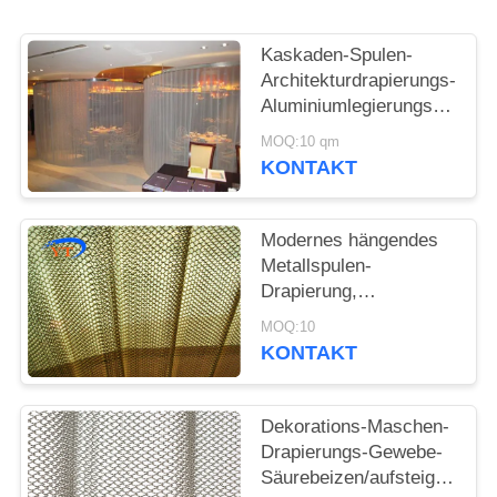
SITEMAP
Kaskaden-Spulen-
DATENSCHUTZRICHTLINIE
Architekturdrapierungs-
Aluminiumlegierungs-
Material für
MOQ:10 qm
Ausstellung Hall
KONTAKT
Modernes hängendes
Metallspulen-
Drapierung,
Metallmaschen-
MOQ:10
Gewebe-Vorhang-
KONTAKT
Raum-Teiler
Dekorations-Maschen-
Drapierungs-Gewebe-
Säurebeizen/aufsteigende