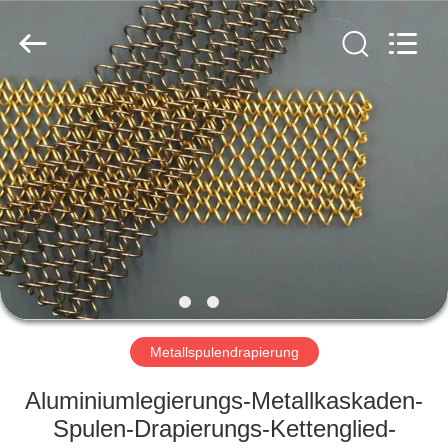
Yuntong
Metal
Wire
Mesh
Co.,Ltd.
All
Rights
Reserved.
HAUS
PRODUKTE
ÜBER
UNS
FABRIK-
AUSFLUG
Metallspulendrapierung
Aluminiumlegierungs-Metallkaskaden-
QUALITÄTSKONTROLLE
Spulen-Drapierungs-Kettenglied-