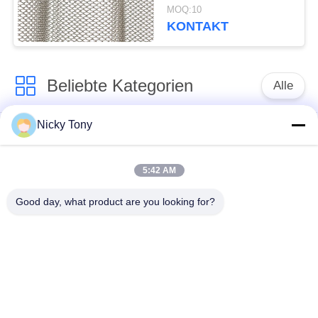
Oxidations-/Backen-
MOQ:10
Ende
KONTAKT
Beliebte Kategorien
Alle
Nicky Tony
Drahtseil-Masche
Zoo-Maschendraht
5:42 AM
Balustraden-Kabel-
Vogelhaus-
Masche
Drahtgeflecht
Good day, what product are you looking for?
X neigen Sie Kabel-
Schwarzoxid-
Masche
Drahtseil
Drahtseil-
Architekturmaschendraht
Betriebsgitter