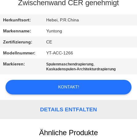
Zwischenwand CER genehmigt
TRETEN
SIE
Herkunftsort:
Hebei, P.R.China
MIT
Markenname:
Yuntong
UNS
Zertifizierung:
CE
IN
Modellnummer:
YT-ACC-1266
VERBINDUNG
Markieren:
,
Spulenmaschendrapierung
Kaskadenspulen-Architekturdrapierung
NACHRICHTEN
KONTAKT!
FORDERN
SIE EIN
DETAILS ENTFALTEN
ZITAT
Ähnliche Produkte