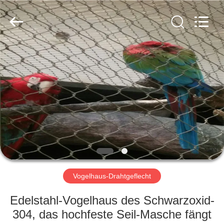
Yuntong
Metal
Wire
Mesh
Co.,Ltd.
All
Rights
Reserved.
HAUS
PRODUKTE
ÜBER
UNS
FABRIK-
AUSFLUG
Vogelhaus-Drahtgeflecht
Edelstahl-Vogelhaus des Schwarzoxid-
QUALITÄTSKONTROLLE
304, das hochfeste Seil-Masche fängt