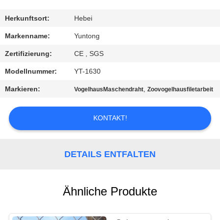
TRETEN
Herkunftsort:
Hebei
SIE
Markenname:
Yuntong
MIT
Zertifizierung:
CE , SGS
UNS
Modellnummer:
YT-1630
IN
Markieren:
,
VogelhausMaschendraht
Zoovogelhausfiletarbeit
VERBINDUNG
KONTAKT!
NACHRICHTEN
DETAILS ENTFALTEN
FORDERN
SIE EIN
Ähnliche Produkte
ZITAT