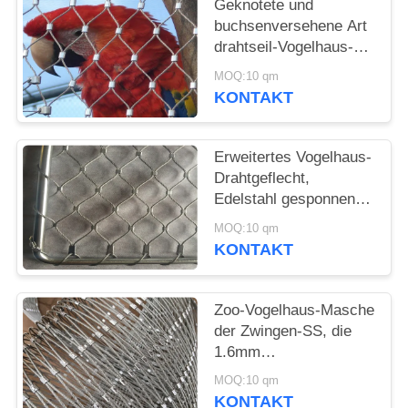
SITEMAP
Geknotete und
buchsenversehene Art
drahtseil-Vogelhaus-
DATENSCHUTZRICHTLINIE
Maschendraht-Zoo-
MOQ:10 qm
Projekt Stainelss Stahl
KONTAKT
Erweitertes Vogelhaus-
Drahtgeflecht,
Edelstahl gesponnener
Vogel-Vogelhaus-
MOQ:10 qm
Maschendraht
KONTAKT
Zoo-Vogelhaus-Masche
der Zwingen-SS, die
1.6mm
Drahtdurchmesser-
MOQ:10 qm
polierte Oberfläche
KONTAKT