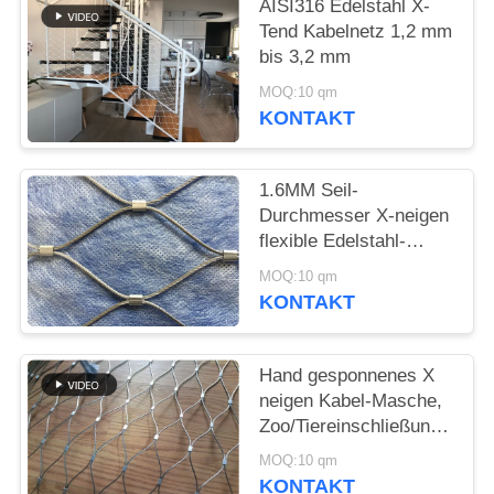
SITEMAP
AISI316 Edelstahl X-
Tend Kabelnetz 1,2 mm
bis 3,2 mm
DATENSCHUTZRICHTLINIE
MOQ:10 qm
KONTAKT
1.6MM Seil-
Durchmesser X-neigen
flexible Edelstahl-
Kabel-Masche für
MOQ:10 qm
grüne Wand
KONTAKT
Hand gesponnenes X
neigen Kabel-Masche,
Zoo/Tiereinschließungs-
Drahtseil-Zwingen-
MOQ:10 qm
Masche
KONTAKT