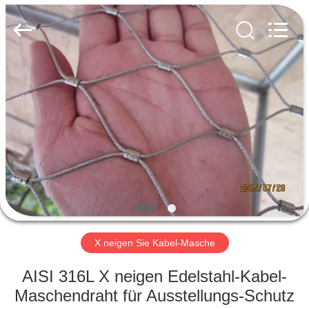
Yuntong
Metal
Wire
Mesh
Co.,Ltd.
All
Rights
Reserved.
HAUS
PRODUKTE
ÜBER
UNS
FABRIK-
AUSFLUG
X neigen Sie Kabel-Masche
AISI 316L X neigen Edelstahl-Kabel-
QUALITÄTSKONTROLLE
Maschendraht für Ausstellungs-Schutz