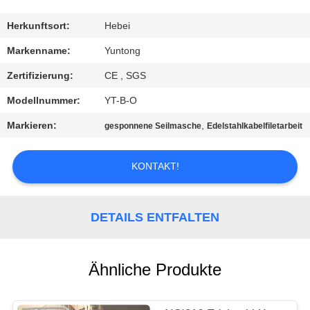
TRETEN
Herkunftsort:
Hebei
SIE
Markenname:
Yuntong
MIT
Zertifizierung:
CE , SGS
UNS
Modellnummer:
YT-B-O
IN
Markieren:
,
gesponnene Seilmasche
Edelstahlkabelfiletarbeit
VERBINDUNG
KONTAKT!
NACHRICHTEN
DETAILS ENTFALTEN
FORDERN
SIE EIN
Ähnliche Produkte
ZITAT