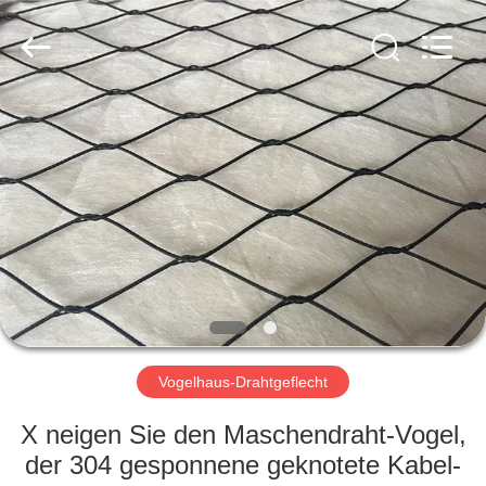
Yuntong
Metal
Wire
Mesh
Co.,Ltd.
All
Rights
Reserved.
HAUS
PRODUKTE
ÜBER
UNS
FABRIK-
AUSFLUG
Vogelhaus-Drahtgeflecht
X neigen Sie den Maschendraht-Vogel,
QUALITÄTSKONTROLLE
der 304 gesponnene geknotete Kabel-