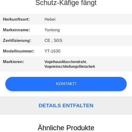
Schutz-Käfige fängt
TRETEN
SIE
Herkunftsort:
Hebei
MIT
Markenname:
Yuntong
UNS
Zertifizierung:
CE , SGS
IN
Modellnummer:
YT-1630
VERBINDUNG
Markieren:
,
VogelhausMaschendraht
Vogeleinschließungsfiletarbeit
NACHRICHTEN
KONTAKT!
FORDERN
SIE EIN
DETAILS ENTFALTEN
ZITAT
Ähnliche Produkte