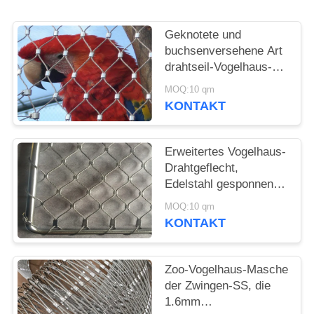
SITEMAP
Geknotete und
DATENSCHUTZRICHTLINIE
buchsenversehene Art
drahtseil-Vogelhaus-
Maschendraht-Zoo-
MOQ:10 qm
Projekt Stainelss Stahl
KONTAKT
Erweitertes Vogelhaus-
Drahtgeflecht,
Edelstahl gesponnener
Vogel-Vogelhaus-
MOQ:10 qm
Maschendraht
KONTAKT
Zoo-Vogelhaus-Masche
der Zwingen-SS, die
1.6mm