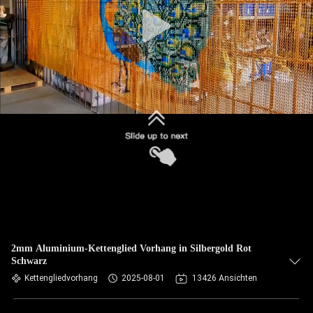
TRETEN
SIE
MIT
UNS
IN
VERBINDUNG
NACHRICHTEN
FORDERN
SIE EIN
2mm Aluminium-Kettenglied Vorhang in Silbergold Rot
Schwarz
ZITAT
Kettengliedvorhang
2025-08-01
13426 Ansichten