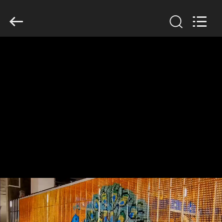
Yuntong
Metal
Wire
Mesh
Co.,Ltd.
All
Rights
Reserved.
HAUS
PRODUKTE
ÜBER
UNS
FABRIK-
AUSFLUG
QUALITÄTSKONTROLLE